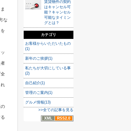
賃貸物件の契約
はキャンセル可
しま
能？キャンセル
可能なタイミン
方な
グとは？
しを
カテゴリ
お客様からいただいたもの
(1)
セッ
新年のご挨拶(1)
入者
私たちが大切にしている事
(2)
ダ全
自己紹介(1)
くれ
管理のご案内(1)
グルメ情報(13)
屋の
>>全ての記事を見る
する
XML
RSS2.0