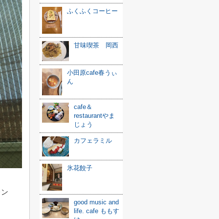
ふくふくコーヒー
甘味喫茶 岡西
小田原cafe春うぃ
ん
cafe＆
restaurantやま
じょう
カフェラミル
氷花餃子
レン
good music and
life. cafe ももす