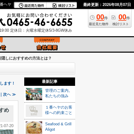
番ヘヤ
最終更新：2026年08月07日
00
00
件
件
最近見た物件
検討リスト
9:00
定休日：火曜水曜定休5/3-8GW休み
目隠しにおすすめの方法とは？
最新記事
します！
管理のご案内。
｜次へ ≫
私たちの強み
１番ヘヤのお客
すめ
様への約束ごと
Seafood & Grill
21-07-20
Aligot