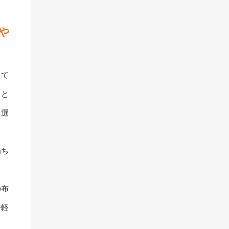
や
して
もと
を選
朽ち
の布
手軽