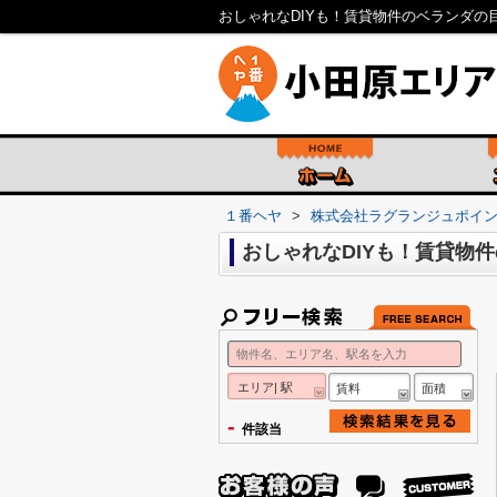
おしゃれなDIYも！賃貸物件のベランダ
１番ヘヤ
>
株式会社ラグランジュポイ
おしゃれなDIYも！賃貸物
エリア| 駅
賃料
面積
-
件該当