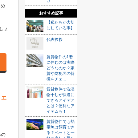
け
すめ
おすすめ記事
【私たちが大切
にしている事】
しょ
代表挨拶
賃貸物件の1階
に住むのは実際
どうなのか？家
賃や防犯面の特
徴をチェ...
賃貸物件で洗濯
物干しが快適に
フェ
できるアイデア
とは？便利なア
イテムも！
賃貸物件でも熱
帯魚は飼育でき
る？ペットと一
いの