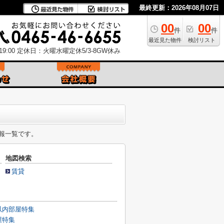
最終更新：2026年08月07日
00
00
件
件
最近見た物件
検討リスト
9:00
定休日：火曜水曜定休5/3-8GW休み
報一覧です。
地図検索
賃貸
以内部屋特集
屋特集