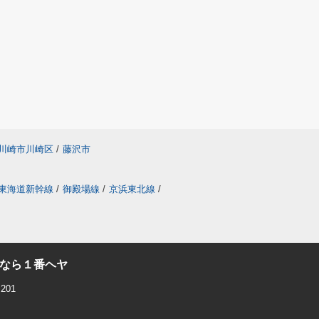
川崎市川崎区
/
藤沢市
東海道新幹線
/
御殿場線
/
京浜東北線
/
なら１番ヘヤ
201