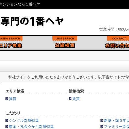
マンションなら１番ヘヤ
営業時間：09:00-1
弊社サイトをご利用いただきありがとうございます。以下当サイトの情
エリア検索
沿線検索
賃貸
賃貸
こだわり
シングル部屋特集
新築・築５年
敷金・礼金０か月部屋特集
ファミリー部