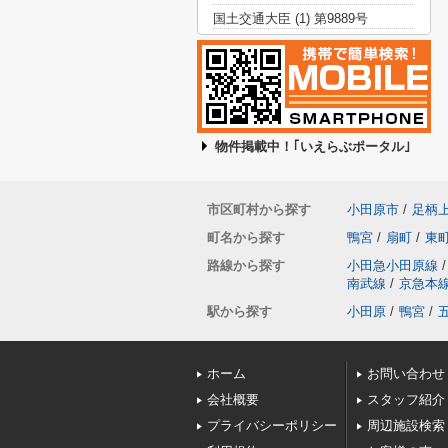
国土交通大臣 (1) 第9889号
物件掲載中！｢いえらぶポータル｣
市区町村から探す
小田原市
/
足柄
町名から探す
鴨宮
/
扇町
/
東
路線から探す
小田急小田原線
/
南武線
/
京急本
駅から探す
小田原
/
鴨宮
/
ホーム
お問い合わせ
会社概要
スタッフ紹介
プライバシーポリシー
周辺施設検索