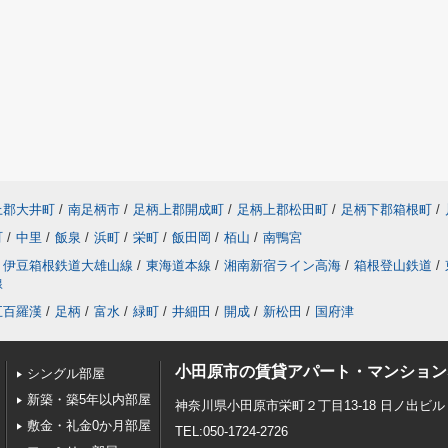
上郡大井町
/
南足柄市
/
足柄上郡開成町
/
足柄上郡松田町
/
足柄下郡箱根町
/
町
/
中里
/
飯泉
/
浜町
/
栄町
/
飯田岡
/
栢山
/
南鴨宮
伊豆箱根鉄道大雄山線
/
東海道本線
/
湘南新宿ライン高海
/
箱根登山鉄道
/
線
五百羅漢
/
足柄
/
富水
/
緑町
/
井細田
/
開成
/
新松田
/
国府津
小田原市の賃貸アパート・マンション
シングル部屋
新築・築5年以内部屋
神奈川県小田原市栄町２丁目13-18 日ノ出ビル 
敷金・礼金0か月部屋
TEL:050-1724-2726