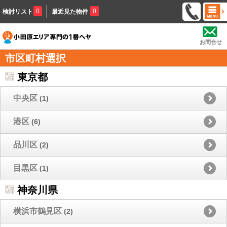
0
0
検討リスト
最近見た物件
お問合せ
市区町村選択
東京都
中央区
(1)
港区
(6)
品川区
(2)
目黒区
(1)
神奈川県
横浜市鶴見区
(2)