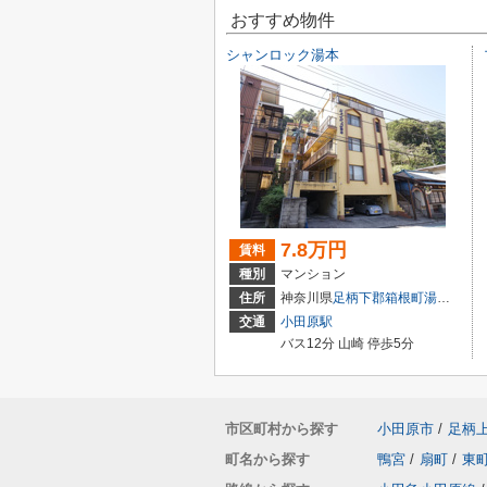
おすすめ物件
シャンロック湯本
7.8万円
賃料
種別
マンション
住所
神奈川県
足柄下郡箱根町
湯本
962
交通
小田原駅
バス12分 山崎 停歩5分
市区町村から探す
小田原市
/
足柄
町名から探す
鴨宮
/
扇町
/
東