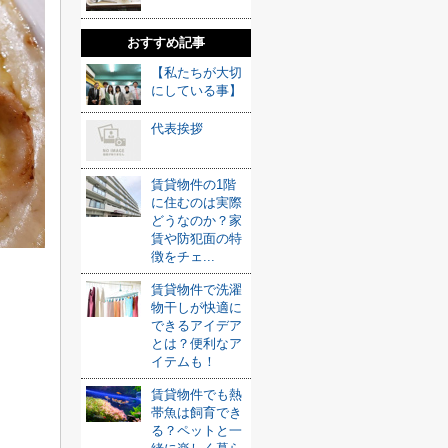
おすすめ記事
【私たちが大切
にしている事】
代表挨拶
賃貸物件の1階
に住むのは実際
どうなのか？家
賃や防犯面の特
徴をチェ...
賃貸物件で洗濯
物干しが快適に
できるアイデア
とは？便利なア
イテムも！
賃貸物件でも熱
帯魚は飼育でき
る？ペットと一