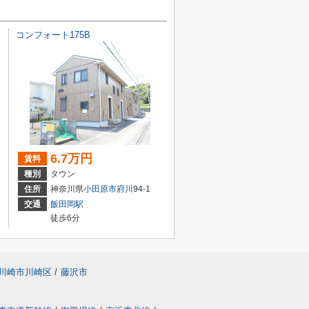
コンフォート175B
6.7万円
賃料
種別
タウン
0-14
住所
神奈川県
小田原市
府川
94-1
交通
飯田岡駅
徒歩6分
川崎市川崎区
/
藤沢市