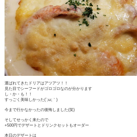
運ばれてきたドリアはアツアツ！！
見た目でシーフードがゴロゴロなのが分かります
し・か・も！！
すっごく美味しかった(´;ω;｀)
今まで行かなかったの後悔しました(笑)
そしてせっかく来たので
+500円でデザートとドリンクセットもオーダー
本日のデザートは