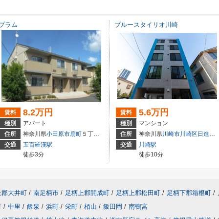
プラム
ブルースタイリオ川崎
8.2万円
5.6万円
賃料
賃料
種別
アパート
種別
マンション
住所
神奈川県
小田原市
扇町
５丁目25-43-1
住所
神奈川県
川崎市川崎区
日進町
1
交通
五百羅漢駅
交通
川崎駅
徒歩3分
徒歩10分
上郡大井町
/
南足柄市
/
足柄上郡開成町
/
足柄上郡松田町
/
足柄下郡箱根町
/
町
/
中里
/
飯泉
/
浜町
/
栄町
/
栢山
/
飯田岡
/
南鴨宮