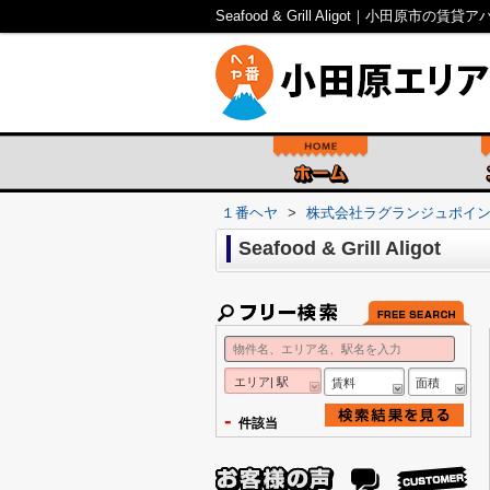
Seafood & Grill Aligot｜小田原
１番ヘヤ
>
株式会社ラグランジュポイ
Seafood & Grill Aligot
エリア| 駅
賃料
面積
-
件該当