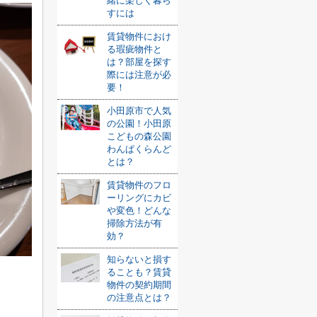
緒に楽しく暮ら
すには
賃貸物件におけ
る瑕疵物件と
は？部屋を探す
際には注意が必
要！
小田原市で人気
の公園！小田原
こどもの森公園
わんぱくらんど
とは？
賃貸物件のフロ
ーリングにカビ
や変色！どんな
掃除方法が有
効？
知らないと損す
ることも？賃貸
物件の契約期間
の注意点とは？