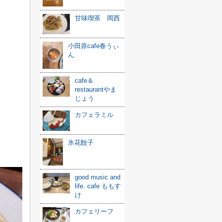
甘味喫茶 岡西
小田原cafe春うぃ
ん
cafe＆
restaurantやま
じょう
カフェラミル
氷花餃子
good music and
life. cafe ももす
け
カフェリーフ