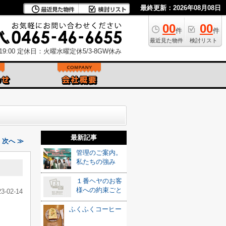
最終更新：2026年08月08日
00
00
件
件
最近見た物件
検討リスト
9:00
定休日：火曜水曜定休5/3-8GW休み
最新記事
次へ ≫
管理のご案内。
私たちの強み
１番ヘヤのお客
様への約束ごと
23-02-14
ふくふくコーヒー