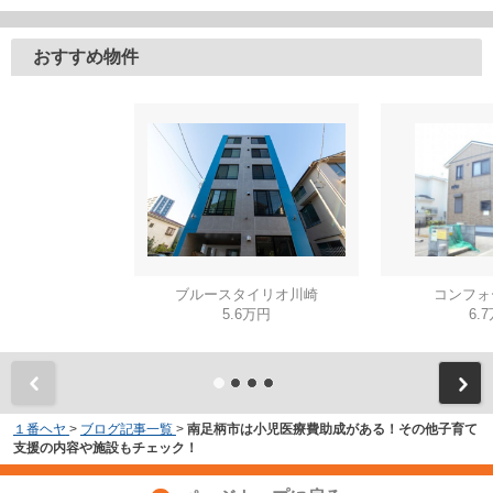
おすすめ物件
ブルースタイリオ川崎
コンフォー
5.6万円
6.
１番ヘヤ
>
ブログ記事一覧
>
南足柄市は小児医療費助成がある！その他子育て
支援の内容や施設もチェック！