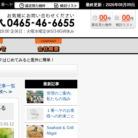
１番ヘヤ
最終更新：2026年08月09日
00
00
件
件
最近見た物件
検討リスト
9:00
定休日：火曜水曜定休5/3-8GW休み
？はじめてみると意外に簡単！
最新記事
記事一覧
次へ ≫
管理のご案内。
私たちの強み
みる
１番ヘヤのお客
様への約束ごと
21-01-12
Seafood & Grill
Aligot