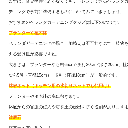
まずは、賃貸物件で庭がなくてもチャレンジできるベランダ
デニングで事前に準備するものについてみていきましょう。
おすすめのベランダガーデニンググッズは以下の6つです。
プランターや植木鉢
ベランダガーデニングの場合、地植えは不可能なので、植物
える受け皿が必要ですね。
大きさは、プランターなら幅65cm×奥行20cm×深さ20cm、
なら5号（直径15cm）・6号（直径18cm）が一般的です。
鉢底ネット（キッチン用の水切りネットでも代用可）
プランターや植木鉢の底に敷きます。
鉢底からの害虫の侵入や培養土の流出を防ぐ役割があります
鉢底石
培養土の下に敷きます。