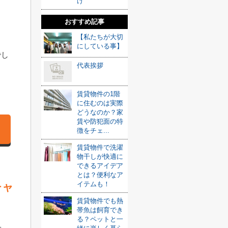
け
ま
おすすめ記事
【私たちが大切
にしている事】
でし
代表挨拶
賃貸物件の1階
に住むのは実際
どうなのか？家
賃や防犯面の特
徴をチェ...
賃貸物件で洗濯
物干しが快適に
できるアイデア
とは？便利なア
イテムも！
チャ
賃貸物件でも熱
帯魚は飼育でき
る？ペットと一