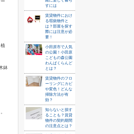
緒に楽しく暮ら
ガー
すには
賃貸物件におけ
る瑕疵物件と
は？部屋を探す
際には注意が必
要！
を植
小田原市で人気
の公園！小田原
こどもの森公園
わんぱくらんど
植木鉢
とは？
賃貸物件のフロ
ーリングにカビ
や変色！どんな
掃除方法が有
効？
知らないと損す
よ。
ることも？賃貸
物件の契約期間
の注意点とは？