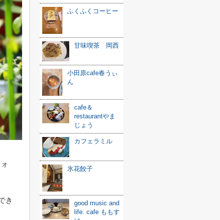
ふくふくコーヒー
甘味喫茶 岡西
小田原cafe春うぃ
ん
cafe＆
restaurantやま
じょう
カフェラミル
フォ
氷花餃子
でき
good music and
life. cafe ももす
。