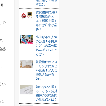
緒に楽しく暮ら
すには
毎月
賃貸物件におけ
る瑕疵物件と
は？部屋を探す
りで
際には注意が必
要！
小田原市で人気
す。
の公園！小田原
こどもの森公園
迫感
わんぱくらんど
とは？
賃貸物件のフロ
ーリングにカビ
は、
や変色！どんな
掃除方法が有
効？
くい
知らないと損す
ることも？賃貸
物件の契約期間
の注意点とは？
とに