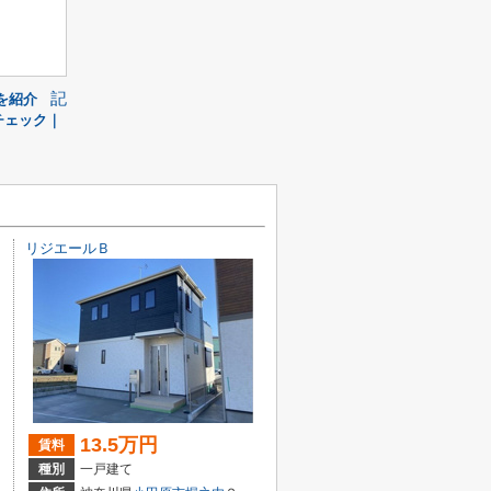
記
を紹介
チェック｜
リジエールＢ
13.5万円
賃料
種別
一戸建て