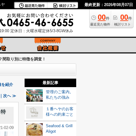
ヘヤ
最終更新：2026年08月07日
00
00
件
件
最近見た物件
検討リスト
9:00
定休日：火曜水曜定休5/3-8GW休み
？間取り別に特徴を調査！
最新記事
徴を紹介
管理のご案内。
｜次へ ≫
私たちの強み
１番ヘヤのお客
に特
様への約束ごと
Seafood & Grill
21-02-09
Aligot