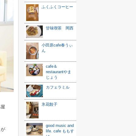
ふくふくコーヒー
甘味喫茶 岡西
小田原cafe春うぃ
ん
cafe＆
restaurantやま
じょう
カフェラミル
氷花餃子
部屋
good music and
りが
life. cafe ももす