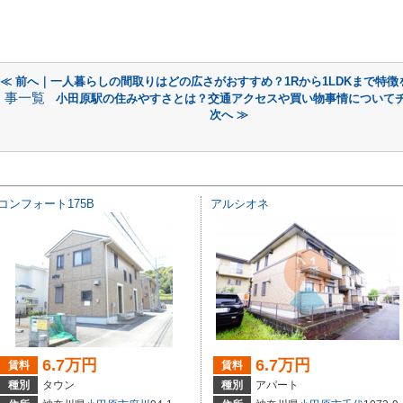
≪ 前へ｜一人暮らしの間取りはどの広さがおすすめ？1Rから1LDKまで特徴
事一覧
小田原駅の住みやすさとは？交通アクセスや買い物事情について
次へ ≫
コンフォート175B
アルシオネ
6.7万円
6.7万円
賃料
賃料
種別
タウン
種別
アパート