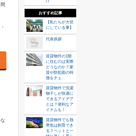
け
ら間
おすすめ記事
【私たちが大切
K・
にしている事】
代表挨拶
賃貸物件の1階
に住むのは実際
どうなのか？家
賃や防犯面の特
徴をチェ...
賃貸物件で洗濯
ら
物干しが快適に
できるアイデア
とは？便利なア
イテムも！
賃貸物件でも熱
いな
帯魚は飼育でき
る？ペットと一