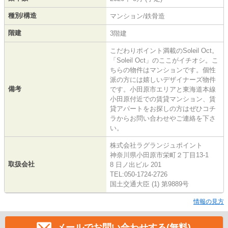
種別/構造
マンション/鉄骨造
階建
3階建
こだわりポイント満載のSoleil Oct。
「Soleil Oct」のここがイチオシ。こ
ちらの物件はマンションです。個性
派の方には嬉しいデザイナーズ物件
備考
です。小田原市エリアと東海道本線
小田原付近での賃貸マンション、賃
貸アパートをお探しの方はぜひコチ
ラからお問い合わせやご連絡を下さ
い。
株式会社ラグランジュポイント
神奈川県小田原市栄町２丁目13-1
取扱会社
8 日ノ出ビル 201
TEL:050-1724-2726
国土交通大臣 (1) 第9889号
情報の見方
メールでお問い合わせする(無料)