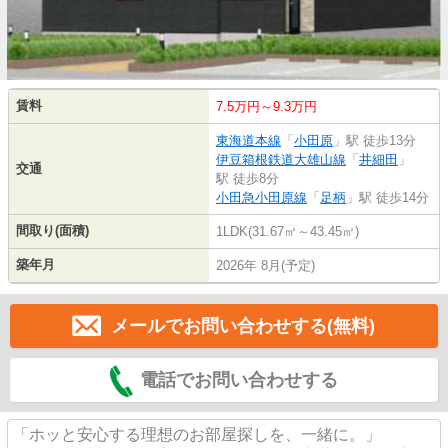
賃料
7.5万円～9.3万円
東海道本線
「
小田原
」駅 徒歩13分
伊豆箱根鉄道大雄山線
「
井細田
」
交通
駅 徒歩8分
小田急小田原線
「
足柄
」駅 徒歩14分
間取り(面積)
1LDK(31.67㎡～43.45㎡)
築年月
2026年 8月(予定)
メールでお問い合わせする(無料)
電話でお問い合わせする
「ホッと安心する理想のお部屋探しを、一緒に。」