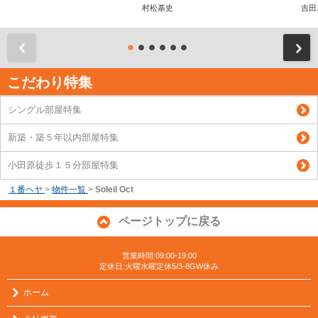
村松基史
吉田
前
こだわり特集
シングル部屋特集
新築・築５年以内部屋特集
小田原徒歩１５分部屋特集
１番ヘヤ
>
物件一覧
>
Soleil Oct
ページトップに戻る
営業時間:09:00-19:00
定休日:火曜水曜定休5/3-8GW休み
ホーム