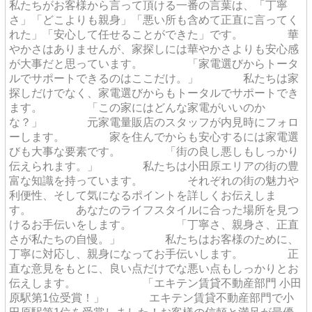
私たちがお客様から言って頂ける一番の言葉は、「丁寧
さ」「どこよりも親身」「悪い所も含めて正直に言ってく
れた」「安心して任せることができた」です。 華
やかさはありませんが、家探しには華やかさよりも安心感
が大事だと思っています。 「家電選びからトータ
ルでサポートできるのはここだけ。」 私たちは家
探しだけでなく、家電選びからもトータルでサポートでき
ます。 「この家にはどんな家電がいいのか
な？」 元家電量販店のスタッフが内見時にフォロ
ーします。 家を住んでからも安心するには家電選
びも大事な要素です。 「街の良し悪しもしっかり
伝えられます。」 私たちは小田原エリアの街の豊
富な知識を持っています。 それぞれの街の魅力や
利便性、そして気になるポイントを詳しくお伝えしま
す。 あなたのライフスタイルに合った場所を見つ
けるお手伝いをします。 「丁寧さ、親身さ、正直
さが私たちの自慢。」 私たちはお客様のために、
丁寧に対応し、親身になってお手伝いします。 正
直な意見をもとに、良い点だけでな悪い点もしっかりとお
伝えします。 「エキテン賃貸不動産部門 小田
原駅第1位受賞！」 エキテン賃貸不動産部門で小