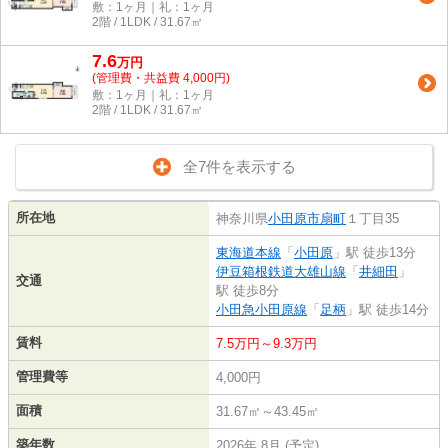
敷：1ヶ月｜礼：1ヶ月
2階 / 1LDK / 31.67㎡
7.6
万
円
(管理費・共益費 4,000円)
敷：1ヶ月｜礼：1ヶ月
2階 / 1LDK / 31.67㎡
全7件を表示する
所在地
神奈川県
小田原市
扇町
１丁目35
東海道本線
「
小田原
」駅 徒歩13分
伊豆箱根鉄道大雄山線
「
井細田
」
交通
駅 徒歩8分
小田急小田原線
「
足柄
」駅 徒歩14分
賃料
7.5万円～9.3万円
管理費等
4,000円
面積
31.67㎡～43.45㎡
築年数
2026年 8月 (予定)