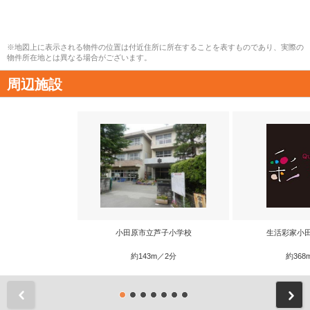
※地図上に表示される物件の位置は付近住所に所在することを表すものであり、実際の
物件所在地とは異なる場合がございます。
周辺施設
小田原市立芦子小学校
生活彩家小
約143m／2分
約368
前