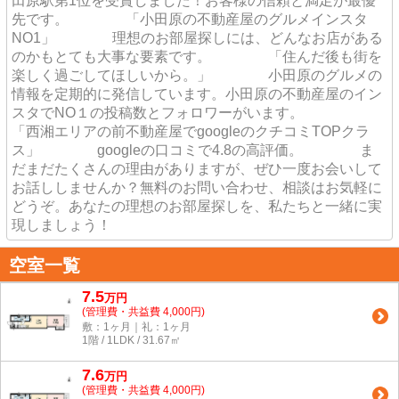
田原駅第1位を受賞しました！お客様の信頼と満足が最優
先です。 「小田原の不動産屋のグルメインスタ
NO1」 理想のお部屋探しには、どんなお店がある
のかもとても大事な要素です。 「住んだ後も街を
楽しく過ごしてほしいから。」 小田原のグルメの
情報を定期的に発信しています。小田原の不動産屋のイン
スタでNO１の投稿数とフォロワーがいます。
「西湘エリアの前不動産屋でgoogleのクチコミTOPクラ
ス」 googleの口コミで4.8の高評価。 ま
だまだたくさんの理由がありますが、ぜひ一度お会いして
お話ししませんか？無料のお問い合わせ、相談はお気軽に
どうぞ。あなたの理想のお部屋探しを、私たちと一緒に実
現しましょう！
空室一覧
7.5
万
円
(管理費・共益費 4,000円)
敷：1ヶ月｜礼：1ヶ月
1階 / 1LDK / 31.67㎡
7.6
万
円
(管理費・共益費 4,000円)