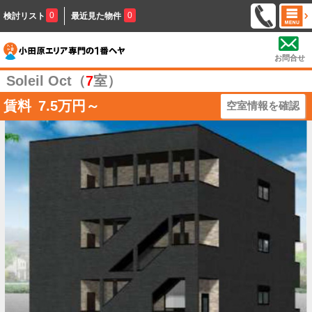
0
0
検討リスト
最近見た物件
お問合せ
Soleil Oct（
7
室）
賃料
7.5
万円～
空室情報を確認