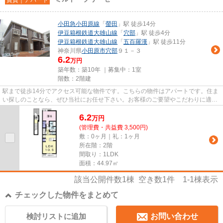
小田急小田原線
「
螢田
」駅 徒歩14分
伊豆箱根鉄道大雄山線
「
穴部
」駅 徒歩4分
伊豆箱根鉄道大雄山線
「
五百羅漢
」駅 徒歩11分
神奈川県
小田原市
穴部
９１－３
6.2
万円
築年数：築10年 ｜募集中：
1室
階数：2階建
駅まで徒歩14分でアクセス可能な物件です。こちらの物件はアパートです。住ま
い探しのことなら、ぜひ当社にお任せ下さい。お客様のご要望やこだわりに適し
た物件情報をご紹介いたしま...
6.2
万
円
(管理費・共益費 3,500円)
敷：0ヶ月｜礼：1ヶ月
所在階：2階
間取り：1LDK
面積：44.97㎡
該当公開件数
1
棟 空き数
1
件
1-1
棟表示
チェックした物件をまとめて
検討リストに追加
お問い合わせ