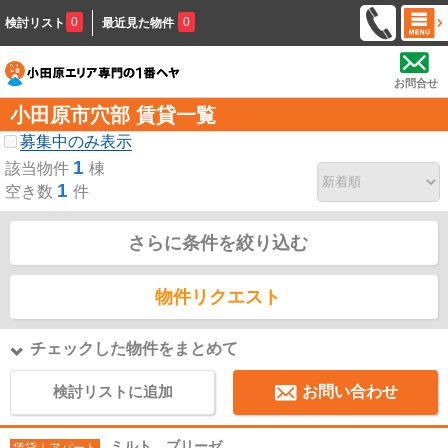
0
0
検討リスト
最近見た物件
お問合せ
小田原市穴部 賃貸一覧
募集中のみ表示
1
該当物件
棟
1
空き数
件
さらに条件を絞り込む
物件リクエスト
チェックした物件をまとめて
検討リストに追加
お問い合わせ
ミルト ブリーゼ
賃貸｜アパート