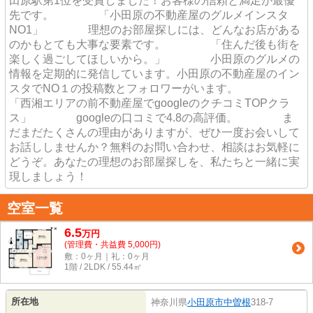
田原駅第1位を受賞しました！お客様の信頼と満足が最優
先です。 「小田原の不動産屋のグルメインスタ
NO1」 理想のお部屋探しには、どんなお店がある
のかもとても大事な要素です。 「住んだ後も街を
楽しく過ごしてほしいから。」 小田原のグルメの
情報を定期的に発信しています。小田原の不動産屋のイン
スタでNO１の投稿数とフォロワーがいます。
「西湘エリアの前不動産屋でgoogleのクチコミTOPクラ
ス」 googleの口コミで4.8の高評価。 ま
だまだたくさんの理由がありますが、ぜひ一度お会いして
お話ししませんか？無料のお問い合わせ、相談はお気軽に
どうぞ。あなたの理想のお部屋探しを、私たちと一緒に実
現しましょう！
空室一覧
6.5
万
円
(管理費・共益費 5,000円)
敷：0ヶ月｜礼：0ヶ月
1階 / 2LDK / 55.44㎡
所在地
神奈川県
小田原市
中曽根
318-7