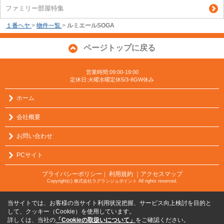
ファミリー部屋特集
１番ヘヤ
>
物件一覧
>
ルミエールSOGA
ページトップに戻る
営業時間:09:00-19:00
定休日:火曜水曜定休5/3-8GW休み
ホーム
会社概要
お問い合わせ
PCサイト
プライバシーポリシー
利用規約
｜アクセスマップ
｜
Copyright(c) 株式会社ラグランジュポイント All rights reserved.
当サイトでは、お客様の当サイト利用状況把握、サービス向上検討を目的と
して、クッキー（Cookie）を使用しています。
詳しくは、当社の
「Cookieの取扱いについて」
をご確認ください。