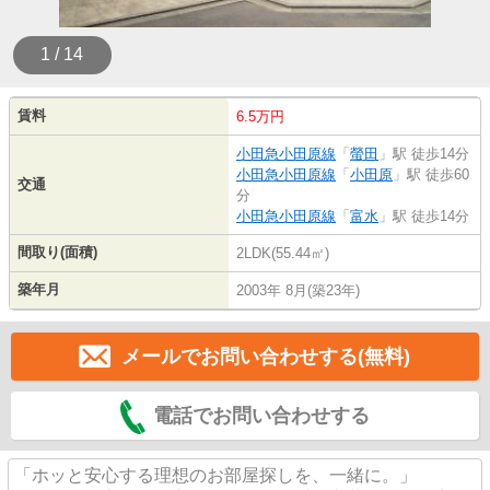
1 / 14
賃料
6.5万円
小田急小田原線
「
螢田
」駅 徒歩14分
小田急小田原線
「
小田原
」駅 徒歩60
交通
分
小田急小田原線
「
富水
」駅 徒歩14分
間取り(面積)
2LDK(55.44㎡)
築年月
2003年 8月(築23年)
メールでお問い合わせする(無料)
電話でお問い合わせする
「ホッと安心する理想のお部屋探しを、一緒に。」