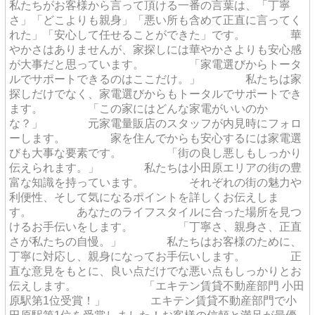
私たちがお客様から言って頂ける一番の言葉は、「丁寧
さ」「どこよりも親身」「悪い所も含めて正直に言ってく
れた」「安心して任せることができた」です。 華
やかさはありませんが、家探しには華やかさよりも安心感
が大事だと思っています。 「家電選びからトータ
ルでサポートできるのはここだけ。」 私たちは家
探しだけでなく、家電選びからもトータルでサポートでき
ます。 「この家にはどんな家電がいいのか
な？」 元家電量販店のスタッフが内見時にフォロ
ーします。 家を住んでからも安心するには家電選
びも大事な要素です。 「街の良し悪しもしっかり
伝えられます。」 私たちは小田原エリアの街の豊
富な知識を持っています。 それぞれの街の魅力や
利便性、そして気になるポイントを詳しくお伝えしま
す。 あなたのライフスタイルに合った場所を見つ
けるお手伝いをします。 「丁寧さ、親身さ、正直
さが私たちの自慢。」 私たちはお客様のために、
丁寧に対応し、親身になってお手伝いします。 正
直な意見をもとに、良い点だけでな悪い点もしっかりとお
伝えします。 「エキテン賃貸不動産部門 小田
原駅第1位受賞！」 エキテン賃貸不動産部門で小