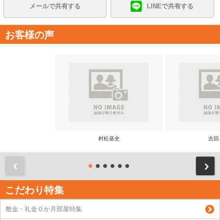
メールで共有する
LINEで共有する
お客様の声
村松基史
吉田
前
こだわり特集
敷金・礼金０か月部屋特集