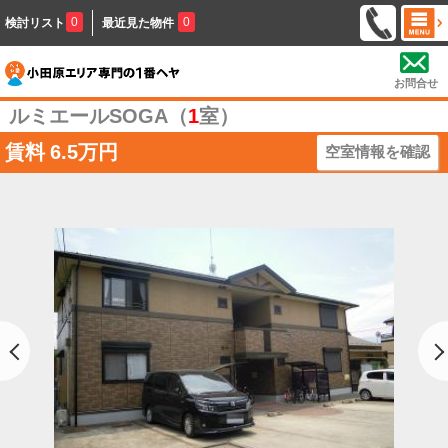
0
0
検討リスト
最近見た物件
お問合せ
ルミエールSOGA（
1
室）
賃料
6.5万円
空室情報を確認