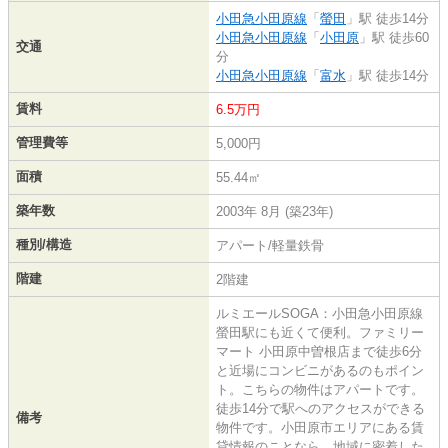
小田急小田原線
「
螢田
」駅 徒歩14分
小田急小田原線
「
小田原
」駅 徒歩60
交通
分
小田急小田原線
「
富水
」駅 徒歩14分
賃料
6.5万円
管理費等
5,000円
面積
55.44㎡
築年数
2003年 8月 (築23年)
種別/構造
アパート/軽量鉄骨
階建
2階建
ルミエールSOGA：小田急小田原線
螢田駅にも近くて便利。ファミリー
マート 小田原中曽根店まで徒歩6分
と近場にコンビニがあるのもポイン
ト。こちらの物件はアパートです。
徒歩14分で駅へのアクセスができる
備考
物件です。小田原市エリアにある賃
貸情報のことなら、地域に密着した