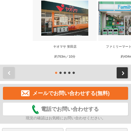
ヤオマサ 蛍田店
ファミリーマート
約763m／10分
約434
前
メールでお問い合わせする(無料)
電話でお問い合わせする
現況の確認はお気軽にお問い合わせください。