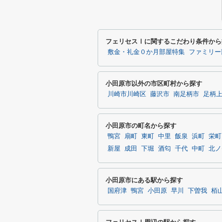
フェリセスⅠに関するこだわり条件から
敷金・礼金０か月部屋特集
ファミリー
小田原市以外の市区町村から探す
川崎市川崎区
藤沢市
南足柄市
足柄
小田原市の町名から探す
鴨宮
扇町
東町
中里
飯泉
浜町
栄町
新屋
成田
下堀
酒匂
千代
中町
北ノ
小田原市にある駅から探す
国府津
鴨宮
小田原
早川
下曽我
栢