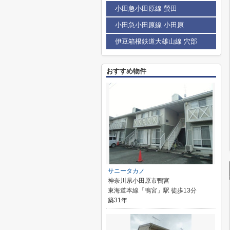
小田急小田原線 螢田
小田急小田原線 小田原
伊豆箱根鉄道大雄山線 穴部
おすすめ物件
サニータカノ
神奈川県小田原市鴨宮
東海道本線「鴨宮」駅 徒歩13分
築31年