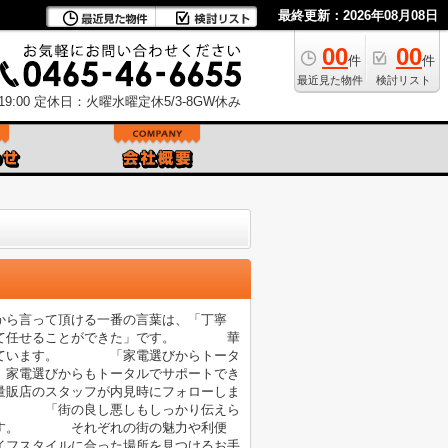
最終更新：2026年08月08日
00
00
件
件
最近見た物件
検討リスト
9:00
定休日：火曜水曜定休5/3-8GW休み
ら言って頂ける一番の言葉は、「丁寧
心して任せることができた」です。 華
思っています。 「家電選びからトータ
家電選びからもトータルでサポートでき
店のスタッフが内見時にフォローしま
。 「街の良し悪しもしっかり伝えら
ます。 それぞれの街の魅力や利便
フスタイルに合った場所を見つけるお手