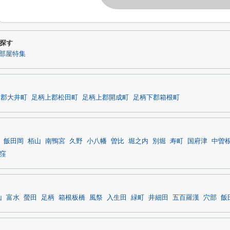
探す
部屋特集
上郡大井町
足柄上郡松田町
足柄上郡開成町
足柄下郡箱根町
飯田岡
栢山
南鴨宮
久野
小八幡
曽比
堀之内
別堀
寿町
国府津
中曽
窪
山
富水
螢田
足柄
箱根板橋
風祭
入生田
緑町
井細田
五百羅漢
穴部
飯