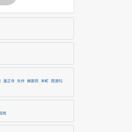
根
蓮正寺
矢作
柳新田
本町
西酒匂
田岡