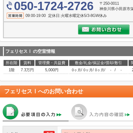
050-1724-2726
〒250-0011
神奈川県小田原市栄町
09:00-19:00 定休日:火曜水曜定休5/3-8GW休み
フェリセスⅠ
の空室情報
所在階
賃料
管理費・共益費
敷金/礼金/保証金/償却/敷引
1階
7.3万円
5,000円
/
/
/
/
0ヶ月
0ヶ月
0ヶ月
-
-
フェリセスⅠ
へのお問い合わせ