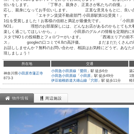
伝いをします。 「丁寧さ、親身さ、正直さが私たちの自慢。」
応し、親身になってお手伝いします。 正直な意見をもとに、良い点
す。 「エキテン賃貸不動産部門 小田原駅第1位受賞！」 エ
1位を受賞しました！お客様の信頼と満足が最優先です。 「小田原
NO1」 理想のお部屋探しには、どんなお店があるのかもとても
楽しく過ごしてほしいから。」 小田原のグルメの情報を定期的に発
スタでNO１の投稿数とフォロワーがいます。 「西湘エリアの前不動産屋
ス」 googleの口コミで4.8の高評価。 まだまだたくさんの
お話ししませんか？無料のお問い合わせ、相談はお気軽にどうぞ。あなた
現しましょう！
所在地
交通
小田急小田原線
「
螢田
」駅 徒歩6分
築
神奈川県
小田原市
蓮正寺
小田急小田原線
「
小田原
」駅 徒歩49分
1
873-3
伊豆箱根鉄道大雄山線
「
穴部
」駅 徒歩11分
軽
物件情報
周辺施設