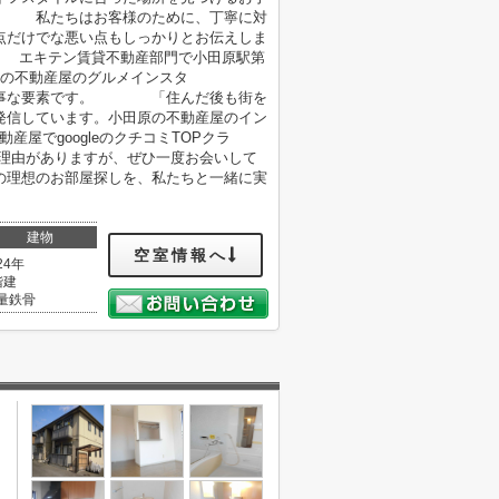
 私たちはお客様のために、丁寧に対
だけでな悪い点もしっかりとお伝えしま
キテン賃貸不動産部門で小田原駅第
の不動産屋のグルメインスタ
大事な要素です。 「住んだ後も街を
信しています。小田原の不動産屋のイン
でgoogleのクチコミTOPクラ
理由がありますが、ぜひ一度お会いして
の理想のお部屋探しを、私たちと一緒に実
建物
空室情報へ
24年
階建
量鉄骨