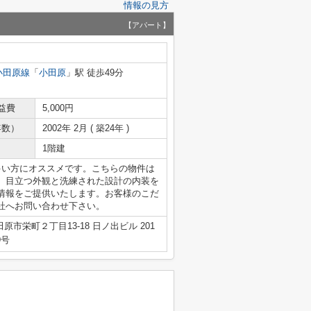
情報の見方
【アパート】
小田原線
「
小田原
」駅 徒歩49分
益費
5,000円
年数）
2002年 2月 ( 築24年 )
1階建
多い方にオススメです。こちらの物件は
。目立つ外観と洗練された設計の内装を
情報をご提供いたします。お客様のこだ
社へお問い合わせ下さい。
原市栄町２丁目13-18 日ノ出ビル 201
9号