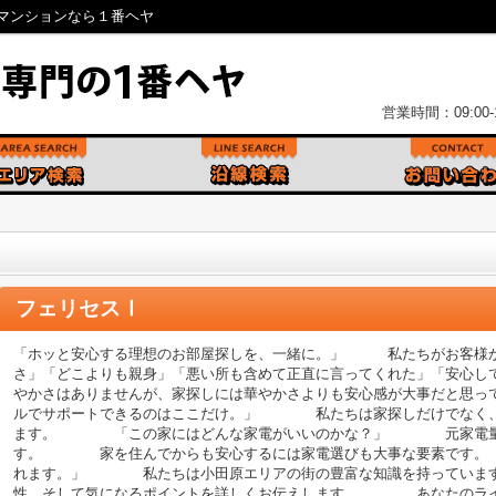
マンションなら１番ヘヤ
営業時間：09:00-1
フェリセスⅠ
「ホッと安心する理想のお部屋探しを、一緒に。」 私たちがお客様か
さ」「どこよりも親身」「悪い所も含めて正直に言ってくれた」「安
やかさはありませんが、家探しには華やかさよりも安心感が大事だと
ルでサポートできるのはここだけ。」 私たちは家探しだけでなく、
ます。 「この家にはどんな家電がいいのかな？」 元家電量販
す。 家を住んでからも安心するには家電選びも大事な要素です
れます。」 私たちは小田原エリアの街の豊富な知識を持ってい
性、そして気になるポイントを詳しくお伝えします。 あなたのライ