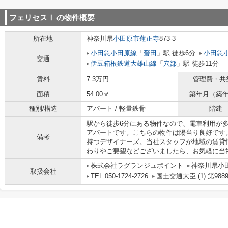
フェリセスⅠ
の物件概要
所在地
神奈川県
小田原市
蓮正寺
873-3
小田急小田原線
「
螢田
」駅 徒歩6分
小田急
交通
伊豆箱根鉄道大雄山線
「
穴部
」駅 徒歩11分
賃料
7.3万円
管理費・共
面積
54.00㎡
築年月（築
種別/構造
アパート / 軽量鉄骨
階建
駅から徒歩6分にある物件なので、電車利用が
アパートです。こちらの物件は陽当り良好です
備考
持つデザイナーズ。当社スタッフが地域の賃貸
わりやご要望などございましたら、お気軽に当
株式会社ラグランジュポイント
神奈川県小田
取扱会社
TEL:050-1724-2726
国土交通大臣 (1) 第988