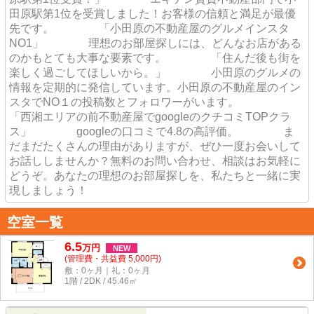
田原駅第1位を受賞しました！お客様の信頼と満足が最優
先です。 「小田原の不動産屋のグルメインスタ
NO1」 理想のお部屋探しには、どんなお店がある
のかもとても大事な要素です。 「住んだ後も街を
楽しく過ごしてほしいから。」 小田原のグルメの
情報を定期的に発信しています。小田原の不動産屋のイン
スタでNO１の投稿数とフォロワーがいます。
「西湘エリアの前不動産屋でgoogleのクチコミTOPクラ
ス」 googleの口コミで4.8の高評価。 ま
だまだたくさんの理由がありますが、ぜひ一度お会いして
お話ししませんか？無料のお問い合わせ、相談はお気軽に
どうぞ。あなたの理想のお部屋探しを、私たちと一緒に実
現しましょう！
空室一覧
6.5
万
円
NEW
(管理費・共益費 5,000円)
敷：0ヶ月｜礼：0ヶ月
1階 / 2DK / 45.46㎡