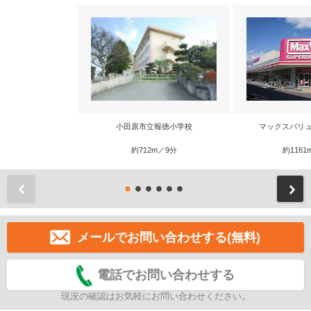
小田原市立報徳小学校
マックスバリュ
約712m／9分
約1161
前
メールでお問い合わせする(無料)
電話でお問い合わせする
現況の確認はお気軽にお問い合わせください。