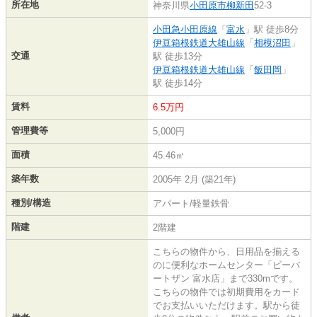
所在地
神奈川県
小田原市
柳新田
52-3
小田急小田原線
「
富水
」駅 徒歩8分
伊豆箱根鉄道大雄山線
「
相模沼田
」
交通
駅 徒歩13分
伊豆箱根鉄道大雄山線
「
飯田岡
」
駅 徒歩14分
賃料
6.5万円
管理費等
5,000円
面積
45.46㎡
築年数
2005年 2月 (築21年)
種別/構造
アパート/軽量鉄骨
階建
2階建
こちらの物件から、日用品を揃える
のに便利なホームセンター「ビーバ
ートザン 富水店」まで330mです。
こちらの物件では初期費用をカード
でお支払いいただけます。駅から徒