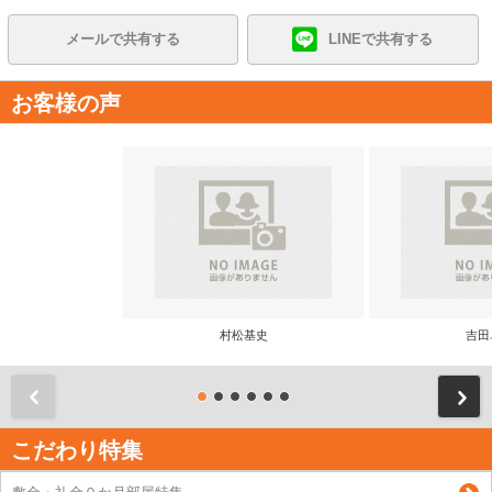
メールで共有する
LINEで共有する
お客様の声
村松基史
吉田
前
こだわり特集