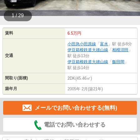
1 / 29
賃料
6.5万円
小田急小田原線
「
富水
」駅 徒歩8分
伊豆箱根鉄道大雄山線
「
相模沼田
」
交通
駅 徒歩13分
伊豆箱根鉄道大雄山線
「
飯田岡
」
駅 徒歩14分
間取り(面積)
2DK(45.46㎡)
築年月
2005年 2月(築21年)
メールでお問い合わせする(無料)
電話でお問い合わせする