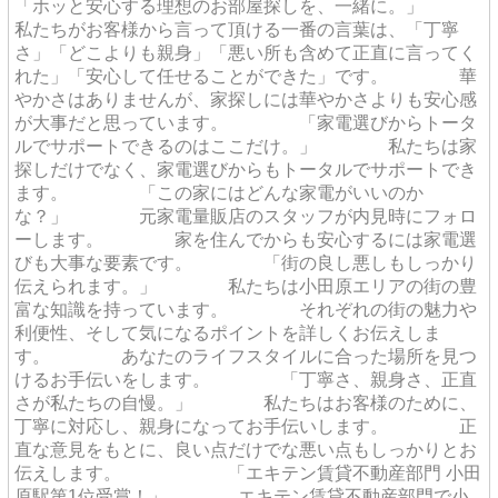
「ホッと安心する理想のお部屋探しを、一緒に。」
私たちがお客様から言って頂ける一番の言葉は、「丁寧
さ」「どこよりも親身」「悪い所も含めて正直に言ってく
れた」「安心して任せることができた」です。 華
やかさはありませんが、家探しには華やかさよりも安心感
が大事だと思っています。 「家電選びからトータ
ルでサポートできるのはここだけ。」 私たちは家
探しだけでなく、家電選びからもトータルでサポートでき
ます。 「この家にはどんな家電がいいのか
な？」 元家電量販店のスタッフが内見時にフォロ
ーします。 家を住んでからも安心するには家電選
びも大事な要素です。 「街の良し悪しもしっかり
伝えられます。」 私たちは小田原エリアの街の豊
富な知識を持っています。 それぞれの街の魅力や
利便性、そして気になるポイントを詳しくお伝えしま
す。 あなたのライフスタイルに合った場所を見つ
けるお手伝いをします。 「丁寧さ、親身さ、正直
さが私たちの自慢。」 私たちはお客様のために、
丁寧に対応し、親身になってお手伝いします。 正
直な意見をもとに、良い点だけでな悪い点もしっかりとお
伝えします。 「エキテン賃貸不動産部門 小田
原駅第1位受賞！」 エキテン賃貸不動産部門で小