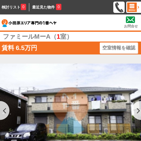
0
0
検討リスト
最近見た物件
お問合せ
ファミールMーA（
1
室）
賃料
6.5万円
空室情報を確認