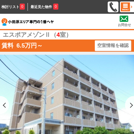
0
0
検討リスト
最近見た物件
お問合せ
エスポアメゾンⅡ（
4
室）
賃料
6.5
万円～
空室情報を確認