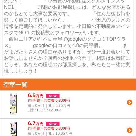
先です。 「小田原の不動産屋のグルメインスタ
NO1」 理想のお部屋探しには、どんなお店がある
のかもとても大事な要素です。 「住んだ後も街を
楽しく過ごしてほしいから。」 小田原のグルメの
情報を定期的に発信しています。小田原の不動産屋のイン
スタでNO１の投稿数とフォロワーがいます。
「西湘エリアの前不動産屋でgoogleのクチコミTOPクラ
ス」 googleの口コミで4.8の高評価。 ま
だまだたくさんの理由がありますが、ぜひ一度お会いして
お話ししませんか？無料のお問い合わせ、相談はお気軽に
どうぞ。あなたの理想のお部屋探しを、私たちと一緒に実
現しましょう！
空室一覧
6.5
万
円
NEW
(管理費・共益費 5,800円)
敷：0ヶ月｜礼：9.75万円
1階 / 1LDK / 42.38㎡
6.7
万
円
NEW
(管理費・共益費 5,800円)
敷：0ヶ月｜礼：10.05万円