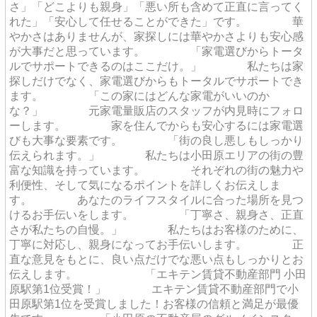
さ」「どこよりも親身」「悪い所も含めて正直に言ってく
れた」「安心して任せることができた」です。 華
やかさはありませんが、家探しには華やかさよりも安心感
が大事だと思っています。 「家電選びからトータ
ルでサポートできるのはここだけ。」 私たちは家
探しだけでなく、家電選びからもトータルでサポートでき
ます。 「この家にはどんな家電がいいのか
な？」 元家電量販店のスタッフが内見時にフォロ
ーします。 家を住んでからも安心するには家電選
びも大事な要素です。 「街の良し悪しもしっかり
伝えられます。」 私たちは小田原エリアの街の豊
富な知識を持っています。 それぞれの街の魅力や
利便性、そして気になるポイントを詳しくお伝えしま
す。 あなたのライフスタイルに合った場所を見つ
けるお手伝いをします。 「丁寧さ、親身さ、正直
さが私たちの自慢。」 私たちはお客様のために、
丁寧に対応し、親身になってお手伝いします。 正
直な意見をもとに、良い点だけでな悪い点もしっかりとお
伝えします。 「エキテン賃貸不動産部門 小田
原駅第1位受賞！」 エキテン賃貸不動産部門で小
田原駅第1位を受賞しました！お客様の信頼と満足が最優