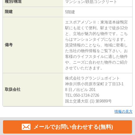
種別/構造
マンション/鉄筋コンクリート
階建
5階建
エスポアメゾンⅡ：東海道本線鴨宮
駅にも近くて便利。駅まで徒歩12分
と、立地が魅力的な物件です。こち
らはマンションタイプになります。
備考
賃貸情報のことなら、地域に密着し
た当社の物件情報をご覧下さい。お
客様のライフスタイルに適した物件
や、ニーズに合わせた物件のご紹介
させていただきます。
株式会社ラグランジュポイント
神奈川県小田原市栄町２丁目13-1
取扱会社
8 日ノ出ビル 201
TEL:050-1724-2726
国土交通大臣 (1) 第9889号
情報の見方
メールでお問い合わせする(無料)