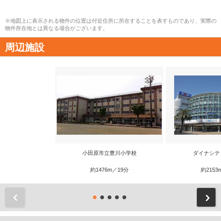
※地図上に表示される物件の位置は付近住所に所在することを表すものであり、実際の
物件所在地とは異なる場合がございます。
周辺施設
小田原市立豊川小学校
ダイナシテ
約1476m／19分
約2153
前