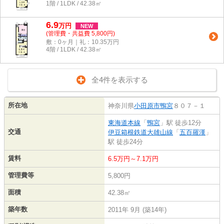
1階 / 1LDK / 42.38㎡
6.9
万
円
NEW
(管理費・共益費 5,800円)
敷：0ヶ月｜礼：10.35万円
4階 / 1LDK / 42.38㎡
全4件を表示する
所在地
神奈川県
小田原市
鴨宮
８０７－１
東海道本線
「
鴨宮
」駅 徒歩12分
交通
伊豆箱根鉄道大雄山線
「
五百羅漢
」
駅 徒歩24分
賃料
6.5万円～7.1万円
管理費等
5,800円
面積
42.38㎡
築年数
2011年 9月 (築14年)