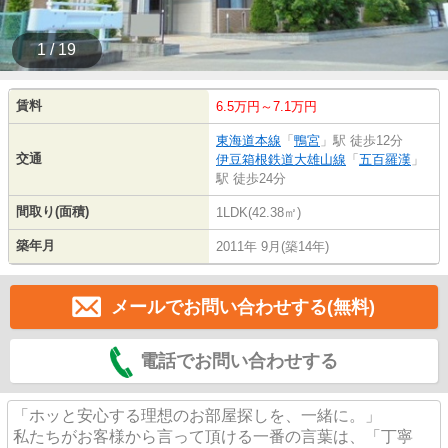
1 / 19
賃料
6.5万円～7.1万円
東海道本線
「
鴨宮
」駅 徒歩12分
交通
伊豆箱根鉄道大雄山線
「
五百羅漢
」
駅 徒歩24分
間取り(面積)
1LDK(42.38㎡)
築年月
2011年 9月(築14年)
メールでお問い合わせする(無料)
電話でお問い合わせする
「ホッと安心する理想のお部屋探しを、一緒に。」
私たちがお客様から言って頂ける一番の言葉は、「丁寧