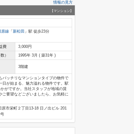
情報の見方
【マンション】
田原線
「
新松田
」駅 徒歩23分
益費
3,000円
年数）
1995年 3月 ( 築31年 )
3階建
もバッチリなマンションタイプの物件で
一日が始まる、魅力溢れる物件です。駅
いかがですか。当社スタッフが地域の賃
やご要望などございましたら、お気軽に
原市栄町２丁目13-18 日ノ出ビル 201
9号