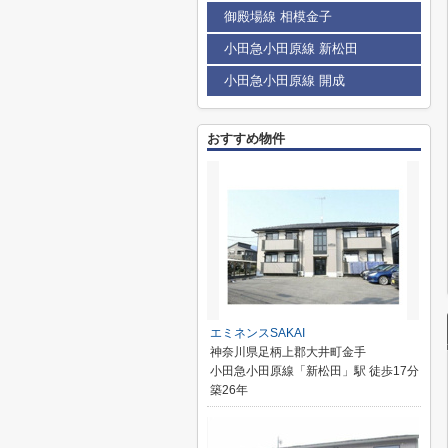
御殿場線 相模金子
小田急小田原線 新松田
小田急小田原線 開成
おすすめ物件
エミネンスSAKAI
神奈川県足柄上郡大井町金手
小田急小田原線「新松田」駅 徒歩17分
築26年