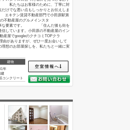
 私たちはお客様のために、丁寧に対
だけでな悪い点もしっかりとお伝えしま
キテン賃貸不動産部門で小田原駅第
の不動産屋のグルメインスタ
大事な要素です。 「住んだ後も街を
信しています。小田原の不動産屋のイン
でgoogleのクチコミTOPクラ
理由がありますが、ぜひ一度お会いして
の理想のお部屋探しを、私たちと一緒に実
建物
空室情報へ
31年
階建
筋コンクリート