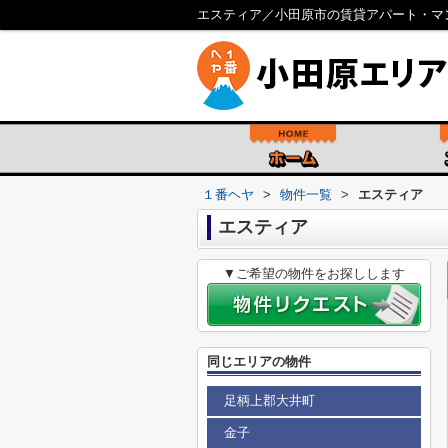
エスティア／小田原市の賃貸アパート・マ
１番ヘヤ
>
物件一覧
>
エスティア
エスティア
▼ご希望の物件をお探しします
同じエリアの物件
足柄上郡大井町
金子