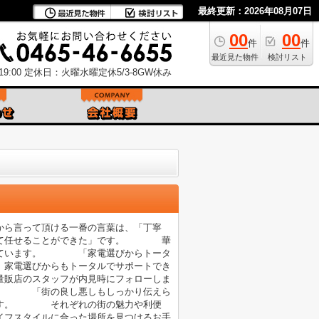
最終更新：2026年08月07日
00
00
件
件
最近見た物件
検討リスト
9:00
定休日：火曜水曜定休5/3-8GW休み
ら言って頂ける一番の言葉は、「丁寧
心して任せることができた」です。 華
思っています。 「家電選びからトータ
家電選びからもトータルでサポートでき
店のスタッフが内見時にフォローしま
。 「街の良し悪しもしっかり伝えら
ます。 それぞれの街の魅力や利便
フスタイルに合った場所を見つけるお手