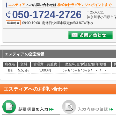
エスティア
へのお問い合わせは
株式会社ラグランジュポイントまで
050-1724-2726
〒250-0011
神奈川県小田原市栄町
09:00-19:00 定休日:火曜水曜定休5/3-8GW休み
エスティア
の空室情報
所在階
賃料
管理費・共益費
敷金/礼金/保証金/償却/敷引
1階
5.5万円
3,000円
/
/
/
/
0ヶ月
0ヶ月
0ヶ月
-
-
エスティア
へのお問い合わせ