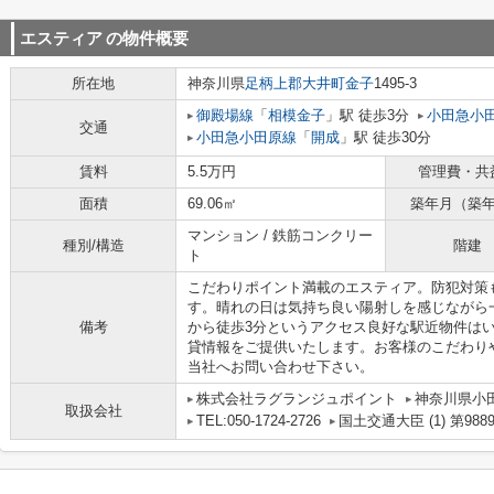
エスティア
の物件概要
所在地
神奈川県
足柄上郡大井町
金子
1495-3
御殿場線
「
相模金子
」駅 徒歩3分
小田急小
交通
小田急小田原線
「
開成
」駅 徒歩30分
賃料
5.5万円
管理費・共
面積
69.06㎡
築年月（築
マンション / 鉄筋コンクリー
種別/構造
階建
ト
こだわりポイント満載のエスティア。防犯対策
す。晴れの日は気持ち良い陽射しを感じながら
備考
から徒歩3分というアクセス良好な駅近物件は
貸情報をご提供いたします。お客様のこだわり
当社へお問い合わせ下さい。
株式会社ラグランジュポイント
神奈川県小田
取扱会社
TEL:050-1724-2726
国土交通大臣 (1) 第988