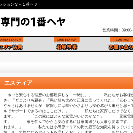
ンションなら１番ヘヤ
営業時間：09:00-1
エスティア
「ホッと安心する理想のお部屋探しを、一緒に。」 私たちがお客様か
さ」「どこよりも親身」「悪い所も含めて正直に言ってくれた」「安
やかさはありませんが、家探しには華やかさよりも安心感が大事だと
ルでサポートできるのはここだけ。」 私たちは家探しだけでなく、
ます。 「この家にはどんな家電がいいのかな？」 元家電量販
す。 家を住んでからも安心するには家電選びも大事な要素です
れます。」 私たちは小田原エリアの街の豊富な知識を持ってい
性、そして気になるポイントを詳しくお伝えします。 あなたのライ