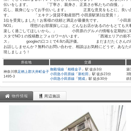
伝いをします。 「丁寧さ、親身さ、正直さが私たちの自慢。」
応し、親身になってお手伝いします。 正直な意見をもとに、良い点
す。 「エキテン賃貸不動産部門 小田原駅第1位受賞！」 エ
1位を受賞しました！お客様の信頼と満足が最優先です。 「小田原
NO1」 理想のお部屋探しには、どんなお店があるのかもとても
楽しく過ごしてほしいから。」 小田原のグルメの情報を定期的に発
スタでNO１の投稿数とフォロワーがいます。 「西湘エリアの前不動産屋
ス」 googleの口コミで4.8の高評価。 まだまだたくさんの
お話ししませんか？無料のお問い合わせ、相談はお気軽にどうぞ。あなた
現しましょう！
所在地
交通
御殿場線
「
相模金子
」駅 徒歩3分
築
神奈川県
足柄上郡大井町
金子
小田急小田原線
「
新松田
」駅 徒歩23分
3
1495-3
小田急小田原線
「
開成
」駅 徒歩30分
鉄
物件情報
周辺施設