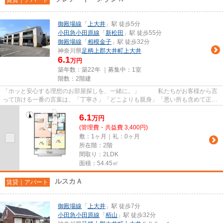
御殿場線
「
上大井
」駅 徒歩5分
小田急小田原線
「
新松田
」駅 徒歩55分
御殿場線
「
相模金子
」駅 徒歩32分
神奈川県
足柄上郡大井町
上大井
6.1
万円
築年数：築22年 ｜募集中：
1室
階数：2階建
「ホッと安心する理想のお部屋探しを、一緒に。」 私たちがお客様から言
って頂ける一番の言葉は、「丁寧さ」「どこよりも親身」「悪い所も含めて正直
に言ってくれた」「安心して...
6.1
万
円
(管理費・共益費 3,400円)
敷：1ヶ月｜礼：0ヶ月
所在階：2階
間取り：2LDK
面積：54.45㎡
ルスカＡ
賃貸｜アパート
御殿場線
「
上大井
」駅 徒歩7分
小田急小田原線
「
栢山
」駅 徒歩32分