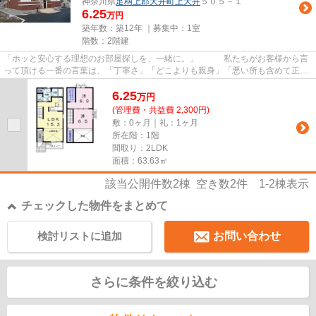
神奈川県
足柄上郡大井町
上大井
５０５－１
6.25
万円
築年数：築12年 ｜募集中：
1室
階数：2階建
「ホッと安心する理想のお部屋探しを、一緒に。」 私たちがお客様から言
って頂ける一番の言葉は、「丁寧さ」「どこよりも親身」「悪い所も含めて正直
に言ってくれた」「安心して...
6.25
万
円
(管理費・共益費 2,300円)
敷：0ヶ月｜礼：1ヶ月
所在階：1階
間取り：2LDK
面積：63.63㎡
該当公開件数
2
棟 空き数
2
件
1-2
棟表示
チェックした物件をまとめて
検討リストに追加
お問い合わせ
さらに条件を絞り込む