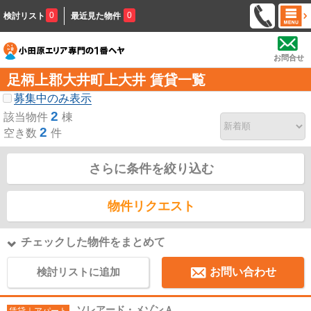
0
0
検討リスト
最近見た物件
お問合せ
足柄上郡大井町上大井 賃貸一覧
募集中のみ表示
2
該当物件
棟
2
空き数
件
さらに条件を絞り込む
物件リクエスト
チェックした物件をまとめて
検討リストに追加
お問い合わせ
ソレアード・メゾンＡ
賃貸｜アパート