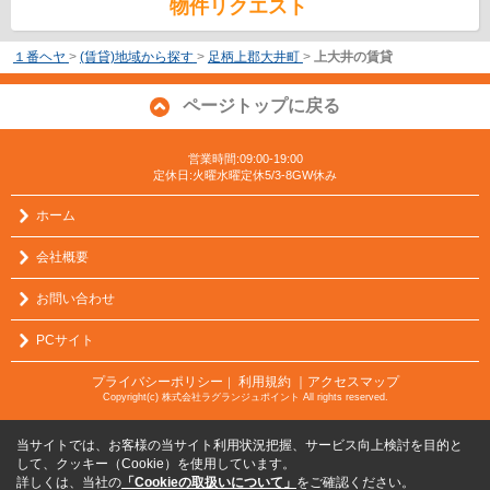
物件リクエスト
１番ヘヤ
>
(賃貸)地域から探す
>
足柄上郡大井町
>
上大井の賃貸
ページトップに戻る
営業時間:09:00-19:00
定休日:火曜水曜定休5/3-8GW休み
ホーム
会社概要
お問い合わせ
PCサイト
プライバシーポリシー
利用規約
｜アクセスマップ
｜
Copyright(c) 株式会社ラグランジュポイント All rights reserved.
当サイトでは、お客様の当サイト利用状況把握、サービス向上検討を目的と
して、クッキー（Cookie）を使用しています。
詳しくは、当社の
「Cookieの取扱いについて」
をご確認ください。