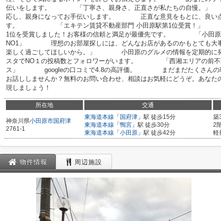
伝いをします。 「丁寧さ、親身さ、正直さが私たちの自慢。」
応し、親身になってお手伝いします。 正直な意見をもとに、良い点
す。 「エキテン賃貸不動産部門 小田原駅第1位受賞！」 エ
1位を受賞しました！お客様の信頼と満足が最優先です。 「小田原
NO1」 理想のお部屋探しには、どんなお店があるのかもとても
楽しく過ごしてほしいから。」 小田原のグルメの情報を定期的に発
スタでNO１の投稿数とフォロワーがいます。 「西湘エリアの前不動産屋
ス」 googleの口コミで4.8の高評価。 まだまだたくさんの
お話ししませんか？無料のお問い合わせ、相談はお気軽にどうぞ。あなた
現しましょう！
所在地
交通
東海道本線
「
国府津
」駅 徒歩15分
築
神奈川県
小田原市
国府津
東海道本線
「
鴨宮
」駅 徒歩30分
2
2761-1
東海道本線
「
小田原
」駅 徒歩42分
軽
物件情報
周辺施設