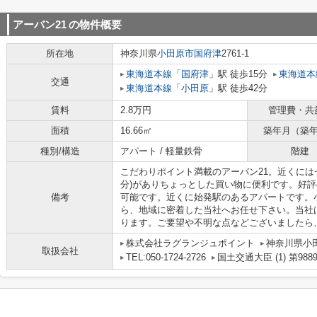
アーバン21
の物件概要
所在地
神奈川県
小田原市
国府津
2761-1
東海道本線
「
国府津
」駅 徒歩15分
東海道本
交通
東海道本線
「
小田原
」駅 徒歩42分
賃料
2.8万円
管理費・共
面積
16.66㎡
築年月（築
種別/構造
アパート / 軽量鉄骨
階建
こだわりポイント満載のアーバン21。近くには
分)がありちょっとした買い物に便利です。好評
備考
可能です。近くに始発駅のあるアパートです。
ら、地域に密着した当社へお任せ下さい。当社
ります。ご要望や不明な点などございましたら
株式会社ラグランジュポイント
神奈川県小田
取扱会社
TEL:050-1724-2726
国土交通大臣 (1) 第988