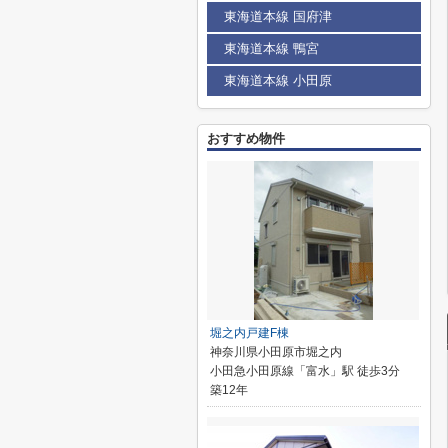
東海道本線 国府津
東海道本線 鴨宮
東海道本線 小田原
おすすめ物件
堀之内戸建F棟
神奈川県小田原市堀之内
小田急小田原線「富水」駅 徒歩3分
築12年