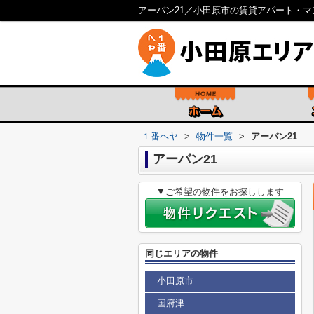
アーバン21／小田原市の賃貸アパート・
１番ヘヤ
>
物件一覧
>
アーバン21
アーバン21
▼ご希望の物件をお探しします
同じエリアの物件
小田原市
国府津