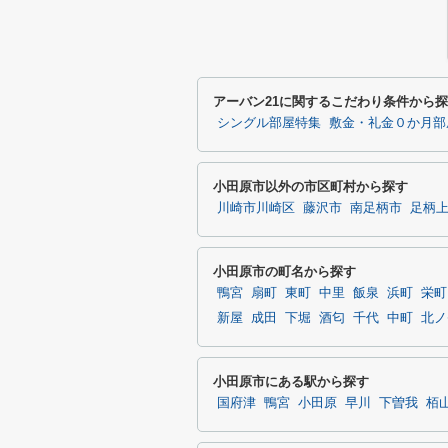
アーバン21に関するこだわり条件から
シングル部屋特集
敷金・礼金０か月部
小田原市以外の市区町村から探す
川崎市川崎区
藤沢市
南足柄市
足柄
小田原市の町名から探す
鴨宮
扇町
東町
中里
飯泉
浜町
栄町
新屋
成田
下堀
酒匂
千代
中町
北ノ
小田原市にある駅から探す
国府津
鴨宮
小田原
早川
下曽我
栢