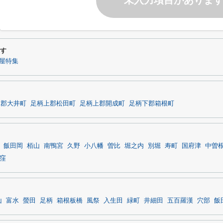
未入力項目がありま
探す
屋特集
上郡大井町
足柄上郡松田町
足柄上郡開成町
足柄下郡箱根町
飯田岡
栢山
南鴨宮
久野
小八幡
曽比
堀之内
別堀
寿町
国府津
中曽
窪
山
富水
螢田
足柄
箱根板橋
風祭
入生田
緑町
井細田
五百羅漢
穴部
飯