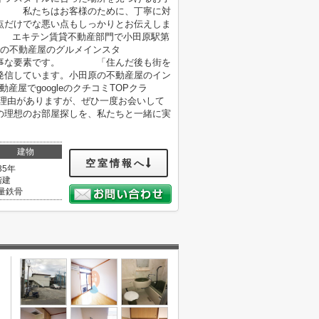
 私たちはお客様のために、丁寧に対
だけでな悪い点もしっかりとお伝えしま
キテン賃貸不動産部門で小田原駅第
の不動産屋のグルメインスタ
大事な要素です。 「住んだ後も街を
信しています。小田原の不動産屋のイン
でgoogleのクチコミTOPクラ
理由がありますが、ぜひ一度お会いして
の理想のお部屋探しを、私たちと一緒に実
建物
空室情報へ
35年
階建
量鉄骨