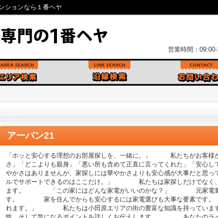
マンションなら１番ヘヤ
営業時間：09:00-1
アーバン21
「ホッと安心する理想のお部屋探しを、一緒に。」 私たちがお客様か
さ」「どこよりも親身」「悪い所も含めて正直に言ってくれた」「安
やかさはありませんが、家探しには華やかさよりも安心感が大事だと
ルでサポートできるのはここだけ。」 私たちは家探しだけでなく、
ます。 「この家にはどんな家電がいいのかな？」 元家電量販
す。 家を住んでからも安心するには家電選びも大事な要素です
れます。」 私たちは小田原エリアの街の豊富な知識を持ってい
性、そして気になるポイントを詳しくお伝えします。 あなたのライ