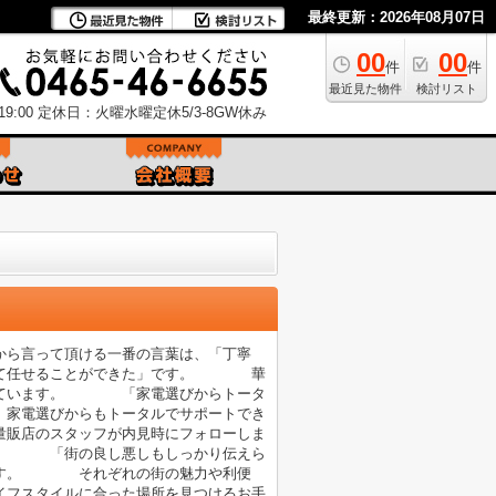
最終更新：2026年08月07日
00
00
件
件
最近見た物件
検討リスト
9:00
定休日：火曜水曜定休5/3-8GW休み
ら言って頂ける一番の言葉は、「丁寧
心して任せることができた」です。 華
思っています。 「家電選びからトータ
家電選びからもトータルでサポートでき
店のスタッフが内見時にフォローしま
。 「街の良し悪しもしっかり伝えら
ます。 それぞれの街の魅力や利便
フスタイルに合った場所を見つけるお手