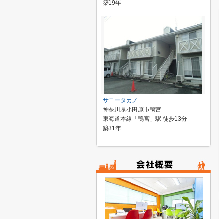
築19年
サニータカノ
神奈川県小田原市鴨宮
東海道本線「鴨宮」駅 徒歩13分
築31年