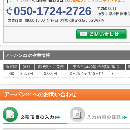
アーバン21
へのお問い合わせは
株式会社ラグランジュポイントまで
050-1724-2726
〒250-0011
神奈川県小田原市栄町
09:00-19:00 定休日:火曜水曜定休5/3-8GW休み
アーバン21
の空室情報
所在階
賃料
管理費・共益費
敷金/礼金/保証金/償却/敷引
2階
2.8万円
3,000円
/
/
/
/
0ヶ月
0ヶ月
0ヶ月
-
-
アーバン21
へのお問い合わせ