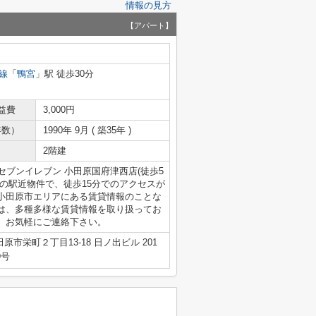
情報の見方
【アパート】
線
「
鴨宮
」駅 徒歩30分
益費
3,000円
年数）
1990年 9月 ( 築35年 )
2階建
セブンイレブン 小田原国府津西店(徒歩5
の駅近物件で、徒歩15分でのアクセスが
小田原市エリアにある賃貸情報のことな
は、多種多様な賃貸情報を取り扱ってお
、お気軽にご連絡下さい。
原市栄町２丁目13-18 日ノ出ビル 201
9号