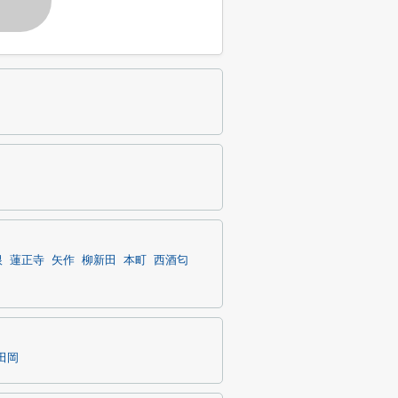
す
根
蓮正寺
矢作
柳新田
本町
西酒匂
田岡