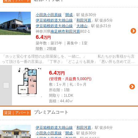
小田急小田原線
「
開成
」駅 徒歩30分
伊豆箱根鉄道大雄山線
「
和田河原
」駅 徒歩5分
伊豆箱根鉄道大雄山線
「
大雄山
」駅 徒歩21分
神奈川県
南足柄市
和田河原
802-1
6.4
万円
築年数：築15年 ｜募集中：
1室
階数：2階建
「ホッと安心する理想のお部屋探しを、一緒に。」 私たちがお客様から言
って頂ける一番の言葉は、「丁寧さ」「どこよりも親身」「悪い所も含めて正直
に言ってくれた」「安心して...
6.4
万
円
(管理費・共益費 5,000円)
敷：1ヶ月｜礼：0ヶ月
所在階：1階
間取り：1LDK
面積：44.40㎡
プレミアムコート
賃貸｜アパート
伊豆箱根鉄道大雄山線
「
和田河原
」駅 徒歩6分
小田急小田原線
「
開成
」駅 徒歩30分