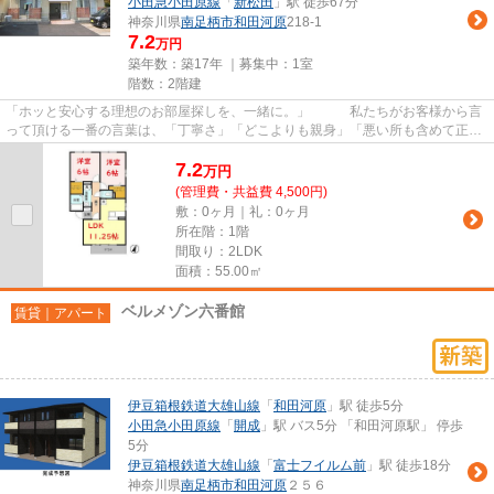
小田急小田原線
「
新松田
」駅 徒歩67分
神奈川県
南足柄市
和田河原
218-1
7.2
万円
築年数：築17年 ｜募集中：
1室
階数：2階建
「ホッと安心する理想のお部屋探しを、一緒に。」 私たちがお客様から言
って頂ける一番の言葉は、「丁寧さ」「どこよりも親身」「悪い所も含めて正直
に言ってくれた」「安心して...
7.2
万
円
(管理費・共益費 4,500円)
敷：0ヶ月｜礼：0ヶ月
所在階：1階
間取り：2LDK
面積：55.00㎡
ベルメゾン六番館
賃貸｜アパート
伊豆箱根鉄道大雄山線
「
和田河原
」駅 徒歩5分
小田急小田原線
「
開成
」駅 バス5分 「和田河原駅」 停歩
5分
伊豆箱根鉄道大雄山線
「
富士フイルム前
」駅 徒歩18分
神奈川県
南足柄市
和田河原
２５６