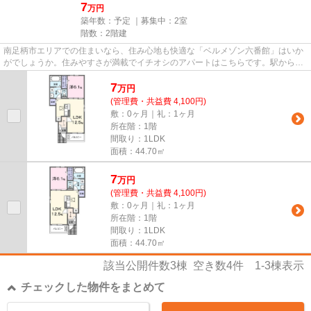
7
万円
築年数：予定 ｜募集中：
2室
階数：2階建
南足柄市エリアでの住まいなら、住み心地も快適な「ベルメゾン六番館」はいか
がでしょうか。住みやすさが満載でイチオシのアパートはこちらです。駅から徒
歩5分というアクセス良好な駅...
7
万
円
(管理費・共益費 4,100円)
敷：0ヶ月｜礼：1ヶ月
所在階：1階
間取り：1LDK
面積：44.70㎡
7
万
円
(管理費・共益費 4,100円)
敷：0ヶ月｜礼：1ヶ月
所在階：1階
間取り：1LDK
面積：44.70㎡
該当公開件数
3
棟 空き数
4
件
1-3
棟表示
チェックした物件をまとめて