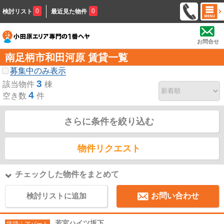
0
0
検討リスト
最近見た物件
お問合せ
南足柄市和田河原 賃貸一覧
募集中のみ表示
3
該当物件
棟
4
空き数
件
さらに条件を絞り込む
物件リクエスト
チェックした物件をまとめて
検討リストに追加
お問い合わせ
若宮ハイツ坂下
賃貸｜アパート