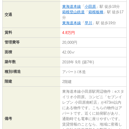
東海道本線
「
小田原
」駅 徒歩18分
箱根登山鉄道
「
箱根板橋
」駅 徒歩17
交通
分
東海道本線
「
早川
」駅 徒歩19分
賃料
4.8万円
管理費等
20,000円
面積
42.00㎡
築年数
2018年 9月 (築7年)
種別/構造
アパート/木造
階建
2階建
東海道本線小田原駅周辺物件：eスタ
イリオ小田原。コンビニ「セブンイ
レブン 小田原南町店」が473m以内
にある物件です。こちらの物件はア
パートです。近くに始発駅があり、
備考
通勤時でも電車に座りやすいです。
賃貸情報のことなら、地域に密着し