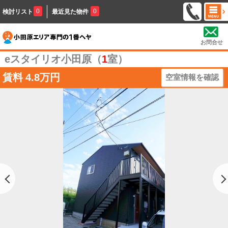
0
0
検討リスト
最近見た物件
お問合せ
eスタイリオ小田原（
1
室）
賃料
4.8万円
空室情報を確認