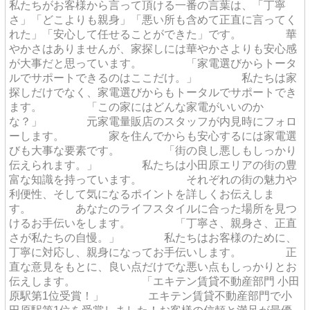
私たちがお客様から言って頂ける一番の言葉は、「丁寧
さ」「どこよりも親身」「悪い所も含めて正直に言ってく
れた」「安心して任せることができた」です。 華
やかさはありませんが、家探しには華やかさよりも安心感
が大事だと思っています。 「家電選びからトータ
ルでサポートできるのはここだけ。」 私たちは家
探しだけでなく、家電選びからもトータルでサポートでき
ます。 「この家にはどんな家電がいいのか
な？」 元家電量販店のスタッフが内見時にフォロ
ーします。 家を住んでからも安心するには家電選
びも大事な要素です。 「街の良し悪しもしっかり
伝えられます。」 私たちは小田原エリアの街の豊
富な知識を持っています。 それぞれの街の魅力や
利便性、そして気になるポイントを詳しくお伝えしま
す。 あなたのライフスタイルに合った場所を見つ
けるお手伝いをします。 「丁寧さ、親身さ、正直
さが私たちの自慢。」 私たちはお客様のために、
丁寧に対応し、親身になってお手伝いします。 正
直な意見をもとに、良い点だけでな悪い点もしっかりとお
伝えします。 「エキテン賃貸不動産部門 小田
原駅第1位受賞！」 エキテン賃貸不動産部門で小