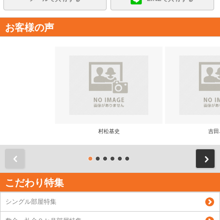
お客様の声
村松基史
吉田
前
こだわり特集
シングル部屋特集