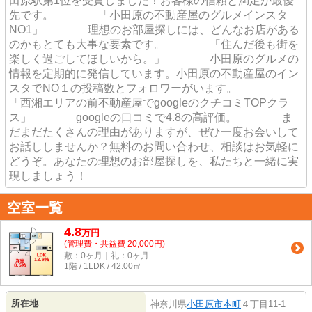
田原駅第1位を受賞しました！お客様の信頼と満足が最優
先です。 「小田原の不動産屋のグルメインスタ
NO1」 理想のお部屋探しには、どんなお店がある
のかもとても大事な要素です。 「住んだ後も街を
楽しく過ごしてほしいから。」 小田原のグルメの
情報を定期的に発信しています。小田原の不動産屋のイン
スタでNO１の投稿数とフォロワーがいます。
「西湘エリアの前不動産屋でgoogleのクチコミTOPクラ
ス」 googleの口コミで4.8の高評価。 ま
だまだたくさんの理由がありますが、ぜひ一度お会いして
お話ししませんか？無料のお問い合わせ、相談はお気軽に
どうぞ。あなたの理想のお部屋探しを、私たちと一緒に実
現しましょう！
空室一覧
4.8
万
円
(管理費・共益費 20,000円)
敷：0ヶ月｜礼：0ヶ月
1階 / 1LDK / 42.00㎡
所在地
神奈川県
小田原市
本町
４丁目11-1