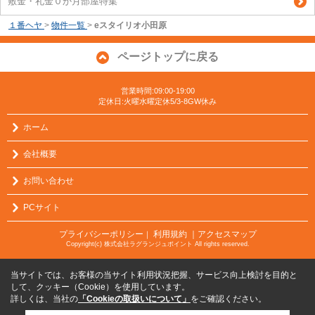
敷金・礼金０か月部屋特集
１番ヘヤ
>
物件一覧
>
eスタイリオ小田原
ページトップに戻る
営業時間:09:00-19:00
定休日:火曜水曜定休5/3-8GW休み
ホーム
会社概要
お問い合わせ
PCサイト
プライバシーポリシー
利用規約
｜アクセスマップ
｜
Copyright(c) 株式会社ラグランジュポイント All rights reserved.
当サイトでは、お客様の当サイト利用状況把握、サービス向上検討を目的と
して、クッキー（Cookie）を使用しています。
詳しくは、当社の
「Cookieの取扱いについて」
をご確認ください。