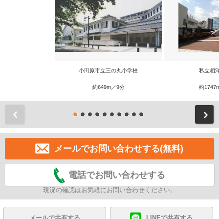
小田原市立三の丸小学校
私立相
約649m／9分
約1747
前
メールでお問い合わせする(無料)
電話でお問い合わせする
現況の確認はお気軽にお問い合わせください。
メールで共有する
LINEで共有する