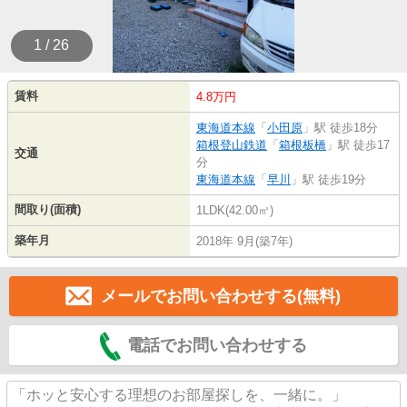
1 / 26
賃料
4.8万円
東海道本線
「
小田原
」駅 徒歩18分
箱根登山鉄道
「
箱根板橋
」駅 徒歩17
交通
分
東海道本線
「
早川
」駅 徒歩19分
間取り(面積)
1LDK(42.00㎡)
築年月
2018年 9月(築7年)
メールでお問い合わせする(無料)
電話でお問い合わせする
「ホッと安心する理想のお部屋探しを、一緒に。」