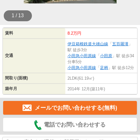
1 / 13
賃料
8.2万円
伊豆箱根鉄道大雄山線
「
五百羅漢
」
駅 徒歩3分
交通
小田急小田原線
「
小田原
」駅 徒歩34
分車5分
小田急小田原線
「
足柄
」駅 徒歩12分
間取り(面積)
2LDK(61.19㎡)
築年月
2014年 12月(築11年)
メールでお問い合わせする(無料)
電話でお問い合わせする