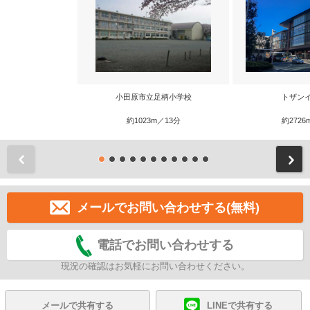
小田原市立足柄小学校
トザン
約1023m／13分
約2726
前
メールでお問い合わせする(無料)
電話でお問い合わせする
現況の確認はお気軽にお問い合わせください。
メールで共有する
LINEで共有する