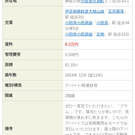
所在地
神奈川県
小田原市
扇町
５丁目25-43-1
伊豆箱根鉄道大雄山線
「
五百羅漢
」
駅 徒歩3分
交通
小田急小田原線
「
小田原
」駅 徒歩34
分車5分
小田急小田原線
「
足柄
」駅 徒歩12分
賃料
8.2万円
管理費等
5,500円
面積
61.19㎡
築年数
2014年 12月 (築11年)
種別/構造
アパート/軽量鉄骨
階建
2階建
ぜひ一度見ていただきたい、「プラ
ム 」です。陽当たりが良いので、洗
濯物が臭わずに乾きます。こちらの
アパートでは初期費用をカードでお
備考
支払いいただけます。最上階のアパ
ートです。できるだけ早めに不動産