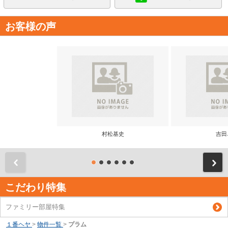
お客様の声
村松基史
吉田
前
こだわり特集
ファミリー部屋特集
１番ヘヤ
>
物件一覧
>
プラム