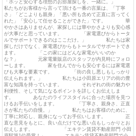
「ホッと安心する理想のお部屋探しを、一緒に。」
私たちがお客様から言って頂ける一番の言葉は、「丁寧
さ」「どこよりも親身」「悪い所も含めて正直に言ってく
れた」「安心して任せることができた」です。 華
やかさはありませんが、家探しには華やかさよりも安心感
が大事だと思っています。 「家電選びからトータ
ルでサポートできるのはここだけ。」 私たちは家
探しだけでなく、家電選びからもトータルでサポートでき
ます。 「この家にはどんな家電がいいのか
な？」 元家電量販店のスタッフが内見時にフォロ
ーします。 家を住んでからも安心するには家電選
びも大事な要素です。 「街の良し悪しもしっかり
伝えられます。」 私たちは小田原エリアの街の豊
富な知識を持っています。 それぞれの街の魅力や
利便性、そして気になるポイントを詳しくお伝えしま
す。 あなたのライフスタイルに合った場所を見つ
けるお手伝いをします。 「丁寧さ、親身さ、正直
さが私たちの自慢。」 私たちはお客様のために、
丁寧に対応し、親身になってお手伝いします。 正
直な意見をもとに、良い点だけでな悪い点もしっかりとお
伝えします。 「エキテン賃貸不動産部門 小田
原駅第1位受賞！」 エキテン賃貸不動産部門で小