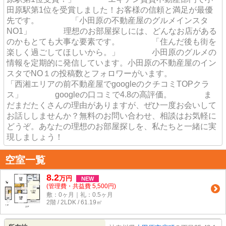
田原駅第1位を受賞しました！お客様の信頼と満足が最優
先です。 「小田原の不動産屋のグルメインスタ
NO1」 理想のお部屋探しには、どんなお店がある
のかもとても大事な要素です。 「住んだ後も街を
楽しく過ごしてほしいから。」 小田原のグルメの
情報を定期的に発信しています。小田原の不動産屋のイン
スタでNO１の投稿数とフォロワーがいます。
「西湘エリアの前不動産屋でgoogleのクチコミTOPクラ
ス」 googleの口コミで4.8の高評価。 ま
だまだたくさんの理由がありますが、ぜひ一度お会いして
お話ししませんか？無料のお問い合わせ、相談はお気軽に
どうぞ。あなたの理想のお部屋探しを、私たちと一緒に実
現しましょう！
空室一覧
8.2
万
円
NEW
(管理費・共益費 5,500円)
敷：0ヶ月｜礼：0.5ヶ月
2階 / 2LDK / 61.19㎡