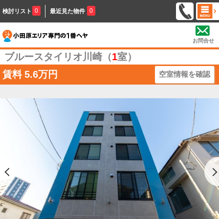
0
0
検討リスト
最近見た物件
お問合せ
ブルースタイリオ川崎（
1
室）
賃料
5.6万円
空室情報を確認