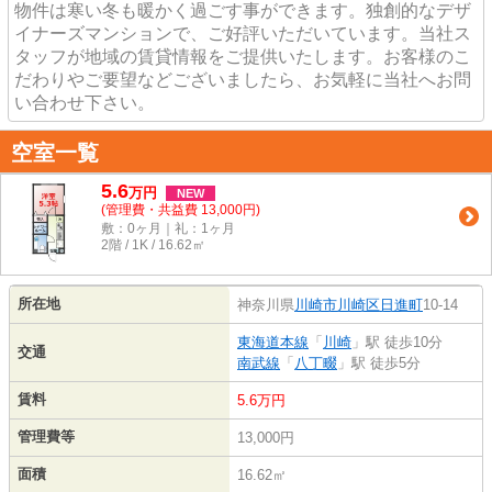
物件は寒い冬も暖かく過ごす事ができます。独創的なデザ
イナーズマンションで、ご好評いただいています。当社ス
タッフが地域の賃貸情報をご提供いたします。お客様のこ
だわりやご要望などございましたら、お気軽に当社へお問
い合わせ下さい。
空室一覧
5.6
万
円
NEW
(管理費・共益費 13,000円)
敷：0ヶ月｜礼：1ヶ月
2階 / 1K / 16.62㎡
所在地
神奈川県
川崎市川崎区
日進町
10-14
東海道本線
「
川崎
」駅 徒歩10分
交通
南武線
「
八丁畷
」駅 徒歩5分
賃料
5.6万円
管理費等
13,000円
面積
16.62㎡