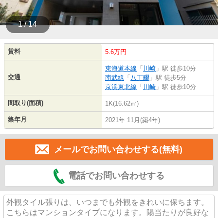
1 / 14
賃料
5.6万円
東海道本線
「
川崎
」駅 徒歩10分
交通
南武線
「
八丁畷
」駅 徒歩5分
京浜東北線
「
川崎
」駅 徒歩10分
間取り(面積)
1K(16.62㎡)
築年月
2021年 11月(築4年)
メールでお問い合わせする(無料)
電話でお問い合わせする
外観タイル張りは、いつまでも外観をきれいに保ちます。
こちらはマンションタイプになります。陽当たりが良好な