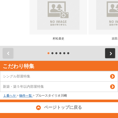
村松基史
吉田
前
こだわり特集
シングル部屋特集
新築・築５年以内部屋特集
１番ヘヤ
>
物件一覧
>
ブルースタイリオ川崎
ページトップに戻る