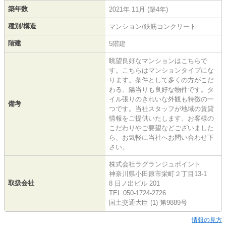
築年数
2021年 11月 (築4年)
種別/構造
マンション/鉄筋コンクリート
階建
5階建
眺望良好なマンションはこちらで
す。こちらはマンションタイプにな
ります。条件として多くの方がこだ
わる、陽当りも良好な物件です。タ
イル張りのきれいな外観も特徴の一
備考
つです。当社スタッフが地域の賃貸
情報をご提供いたします。お客様の
こだわりやご要望などございました
ら、お気軽に当社へお問い合わせ下
さい。
株式会社ラグランジュポイント
神奈川県小田原市栄町２丁目13-1
取扱会社
8 日ノ出ビル 201
TEL:050-1724-2726
国土交通大臣 (1) 第9889号
情報の見方