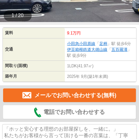
1 / 20
賃料
9.1万円
小田急小田原線
「
足柄
」駅 徒歩6分
交通
伊豆箱根鉄道大雄山線
「
五百羅漢
」
駅 徒歩9分
間取り(面積)
1LDK(41.97㎡)
築年月
2025年 9月(築1年未満)
メールでお問い合わせする(無料)
電話でお問い合わせする
「ホッと安心する理想のお部屋探しを、一緒に。」
私たちがお客様から言って頂ける一番の言葉は、「丁寧