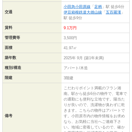
小田急小田原線
「
足柄
」駅 徒歩6分
交通
伊豆箱根鉄道大雄山線
「
五百羅漢
」
駅 徒歩9分
賃料
9.1万円
管理費等
3,500円
面積
41.97㎡
築年数
2025年 9月 (築1年未満)
種別/構造
アパート/木造
階建
3階建
こだわりポイント満載のフラン湘
南。駅から徒歩6分の物件で、電車で
の通勤にも便利な立地です。陽当た
りが良いので、洗濯物が臭わずに乾
きます。こちらの物件はアパートで
備考
す。小田原市内の物件情報をお求め
なら、お気軽に当社へご連絡下さ
い。地域に密着しているので、確か