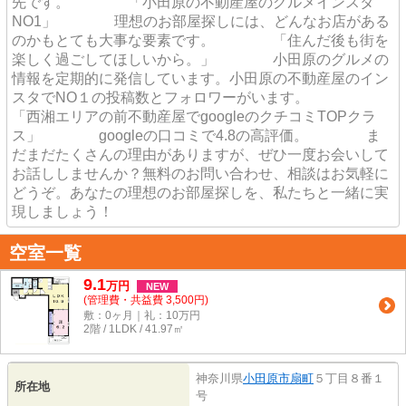
先です。 「小田原の不動産屋のグルメインスタ
NO1」 理想のお部屋探しには、どんなお店がある
のかもとても大事な要素です。 「住んだ後も街を
楽しく過ごしてほしいから。」 小田原のグルメの
情報を定期的に発信しています。小田原の不動産屋のイン
スタでNO１の投稿数とフォロワーがいます。
「西湘エリアの前不動産屋でgoogleのクチコミTOPクラ
ス」 googleの口コミで4.8の高評価。 ま
だまだたくさんの理由がありますが、ぜひ一度お会いして
お話ししませんか？無料のお問い合わせ、相談はお気軽に
どうぞ。あなたの理想のお部屋探しを、私たちと一緒に実
現しましょう！
空室一覧
9.1
万
円
NEW
(管理費・共益費 3,500円)
敷：0ヶ月｜礼：10万円
2階 / 1LDK / 41.97㎡
神奈川県
小田原市
扇町
５丁目８番１
所在地
号