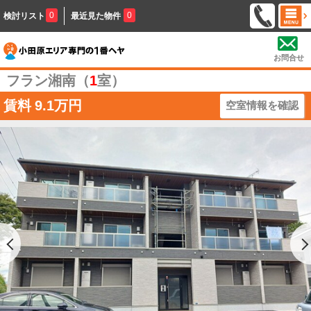
0
0
検討リスト
最近見た物件
お問合せ
フラン湘南（
1
室）
賃料
9.1万円
空室情報を確認