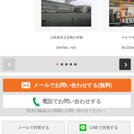
小田原市立足柄小学校
ヤオマサ
約475m／6分
約1310
前
メールでお問い合わせする(無料)
電話でお問い合わせする
現況の確認はお気軽にお問い合わせください。
メールで共有する
LINEで共有する