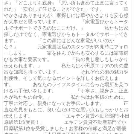
さ」「どこよりも親身」「悪い所も含めて正直に言ってく
れた」「安心して任せることができた」です。 華
やかさはありませんが、家探しには華やかさよりも安心感
が大事だと思っています。 「家電選びからトータ
ルでサポートできるのはここだけ。」 私たちは家
探しだけでなく、家電選びからもトータルでサポートでき
ます。 「この家にはどんな家電がいいのか
な？」 元家電量販店のスタッフが内見時にフォロ
ーします。 家を住んでからも安心するには家電選
びも大事な要素です。 「街の良し悪しもしっかり
伝えられます。」 私たちは小田原エリアの街の豊
富な知識を持っています。 それぞれの街の魅力や
利便性、そして気になるポイントを詳しくお伝えしま
す。 あなたのライフスタイルに合った場所を見つ
けるお手伝いをします。 「丁寧さ、親身さ、正直
さが私たちの自慢。」 私たちはお客様のために、
丁寧に対応し、親身になってお手伝いします。 正
直な意見をもとに、良い点だけでな悪い点もしっかりとお
伝えします。 「エキテン賃貸不動産部門 小田
原駅第1位受賞！」 エキテン賃貸不動産部門で小
田原駅第1位を受賞しました！お客様の信頼と満足が最優