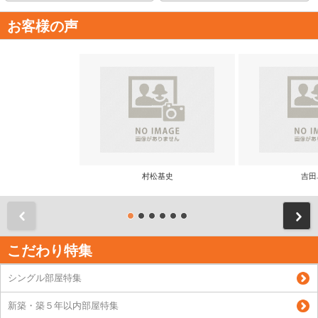
お客様の声
村松基史
吉田
前
こだわり特集
シングル部屋特集
新築・築５年以内部屋特集