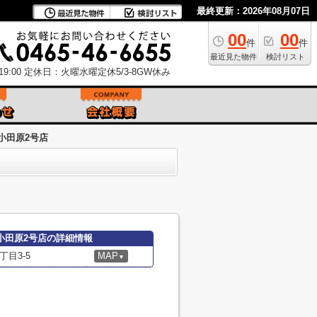
最終更新：2026年08月07日
00
00
件
件
最近見た物件
検討リスト
9:00
定休日：火曜水曜定休5/3-8GW休み
 小田原2号店
) 小田原2号店の詳細情報
目3-5
MAP
▼