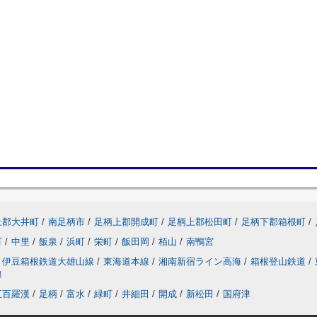
上郡大井町
/
南足柄市
/
足柄上郡開成町
/
足柄上郡松田町
/
足柄下郡箱根町
/
町
/
中里
/
飯泉
/
浜町
/
栄町
/
飯田岡
/
栢山
/
南鴨宮
伊豆箱根鉄道大雄山線
/
東海道本線
/
湘南新宿ライン高海
/
箱根登山鉄道
/
線
五百羅漢
/
足柄
/
富水
/
緑町
/
井細田
/
開成
/
新松田
/
国府津