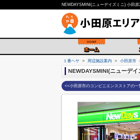
１番ヘヤ
>
周辺施設案内
>
小田原市
NEWDAYSMINI(ニューデ
<<小田原市のコンビニエンスストアの一