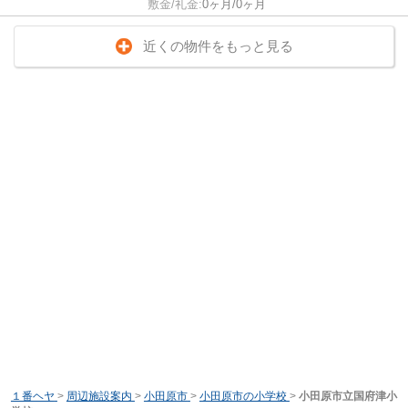
敷金/礼金:
0ヶ月/0ヶ月
近くの物件をもっと見る
１番ヘヤ
>
周辺施設案内
>
小田原市
>
小田原市の小学校
>
小田原市立国府津小