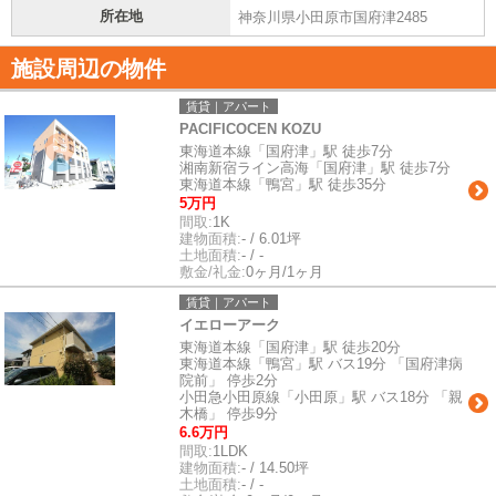
所在地
神奈川県小田原市国府津2485
施設周辺の物件
賃貸｜アパート
PACIFICOCEN KOZU
東海道本線「国府津」駅 徒歩7分
湘南新宿ライン高海「国府津」駅 徒歩7分
東海道本線「鴨宮」駅 徒歩35分
5万円
間取:
1K
建物面積:
- / 6.01坪
土地面積:
- / -
敷金/礼金:
0ヶ月/1ヶ月
賃貸｜アパート
イエローアーク
東海道本線「国府津」駅 徒歩20分
東海道本線「鴨宮」駅 バス19分 「国府津病
院前」 停歩2分
小田急小田原線「小田原」駅 バス18分 「親
木橋」 停歩9分
6.6万円
間取:
1LDK
建物面積:
- / 14.50坪
土地面積:
- / -