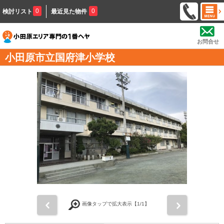
0
0
検討リスト
最近見た物件
お問合せ
小田原市立国府津小学校
前
次
画像タップで拡大表示【
1
/1】