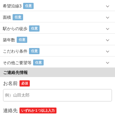
希望沿線3
任意
面積
任意
駅からの徒歩
任意
築年数
任意
こだわり条件
任意
その他ご要望等
任意
ご連絡先情報
お名前
必須
連絡先
いずれか１つ以上入力