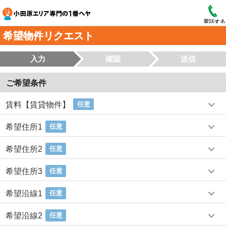
電話する
希望物件リクエスト
入力
確認
送信
ご希望条件
賃料【賃貸物件】
任意
希望住所1
任意
希望住所2
任意
希望住所3
任意
希望沿線1
任意
希望沿線2
任意