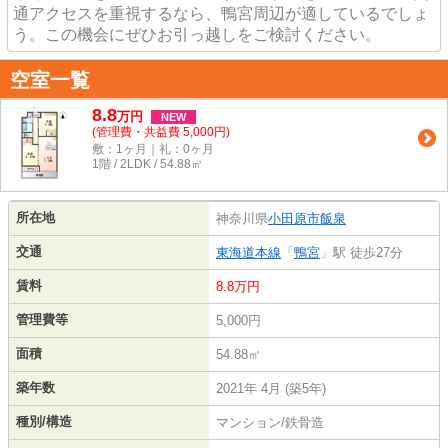
通アクセスを重視するなら、鴨宮周辺が適しているでしょ
う。この機会にぜひお引っ越しをご検討ください。
空室一覧
8.8
万
円
NEW
(管理費・共益費 5,000円)
敷：1ヶ月｜礼：0ヶ月
1階 / 2LDK / 54.88㎡
所在地
神奈川県
小田原市
飯泉
交通
東海道本線
「
鴨宮
」駅 徒歩27分
賃料
8.8万円
管理費等
5,000円
面積
54.88㎡
築年数
2021年 4月 (築5年)
種別/構造
マンション/鉄骨造