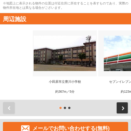
※地図上に表示される物件の位置は付近住所に所在することを表すものであり、実際の
物件所在地とは異なる場合がございます。
周辺施設
小田原市立豊川小学校
セブンイレブン
約367m／5分
約123
前
メールでお問い合わせする(無料)