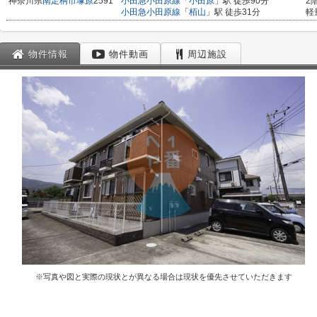
神奈川県
南足柄市
塚原
2591
小田急小田原線
「
小田原
」駅 徒歩90分
2
小田急小田原線
「
栢山
」駅 徒歩31分
軽
物件情報
物件動画
周辺施設
※写真や図と実際の現状とが異なる場合は現状を優先させていただきます