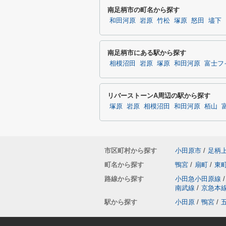
南足柄市の町名から探す
和田河原
岩原
竹松
塚原
怒田
壗下
南足柄市にある駅から探す
相模沼田
岩原
塚原
和田河原
富士フ
リバーストーンA周辺の駅から探す
塚原
岩原
相模沼田
和田河原
栢山
市区町村から探す
小田原市
/
足柄
町名から探す
鴨宮
/
扇町
/
東
路線から探す
小田急小田原線
/
南武線
/
京急本
駅から探す
小田原
/
鴨宮
/