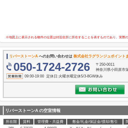
※地図上に表示される物件の位置は付近住所に所在することを表すものであり、実際
リバーストーンA
へのお問い合わせは
株式会社ラグランジュポイント
050-1724-2726
〒250-0011
神奈川県小田原市栄町
09:00-19:00 定休日:火曜水曜定休5/3-8GW休み
リバーストーンA
の空室情報
所在階
賃料
管理費・共益費
敷金/礼金/保証金/償却/敷引