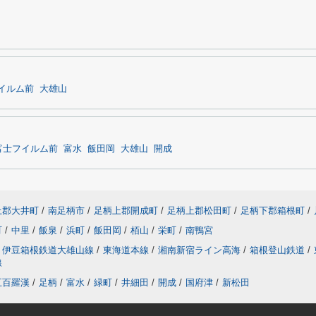
イルム前
大雄山
富士フイルム前
富水
飯田岡
大雄山
開成
上郡大井町
/
南足柄市
/
足柄上郡開成町
/
足柄上郡松田町
/
足柄下郡箱根町
/
町
/
中里
/
飯泉
/
浜町
/
飯田岡
/
栢山
/
栄町
/
南鴨宮
伊豆箱根鉄道大雄山線
/
東海道本線
/
湘南新宿ライン高海
/
箱根登山鉄道
/
線
五百羅漢
/
足柄
/
富水
/
緑町
/
井細田
/
開成
/
国府津
/
新松田