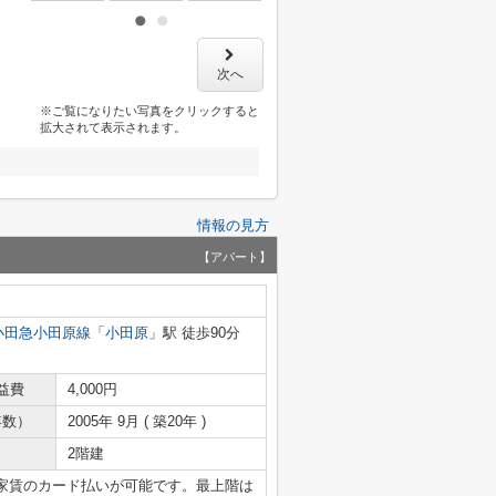
次へ
※ご覧になりたい写真をクリックすると
拡大されて表示されます。
情報の見方
【アパート】
小田急小田原線
「
小田原
」駅 徒歩90分
益費
4,000円
年数）
2005年 9月 ( 築20年 )
2階建
家賃のカード払いが可能です。最上階は