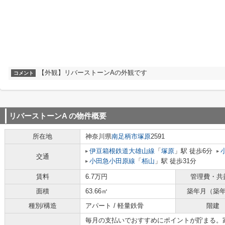
【外観】リバーストーンAの外観です
コメント
リバーストーンA
の物件概要
所在地
神奈川県
南足柄市
塚原
2591
伊豆箱根鉄道大雄山線
「
塚原
」駅 徒歩6分
交通
小田急小田原線
「
栢山
」駅 徒歩31分
賃料
6.7万円
管理費・共
面積
63.66㎡
築年月（築
種別/構造
アパート / 軽量鉄骨
階建
毎月の支払いでおすすめにポイントが貯まる。