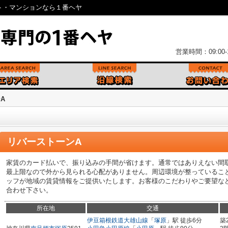
ト・マンションなら１番ヘヤ
営業時間：09:00-1
A
リバーストーンA
家賃のカード払いで、振り込みの手間が省けます。通常ではありえない間
最上階なので外から見られる心配がありません。周辺環境が整っているこ
ッフが地域の賃貸情報をご提供いたします。お客様のこだわりやご要望な
合わせ下さい。
所在地
交通
伊豆箱根鉄道大雄山線
「
塚原
」駅 徒歩6分
築