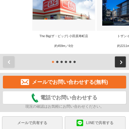
The Big(ザ・ビッグ) 小田原寿町店
トザン
約459m／6分
約2211
前
メールでお問い合わせする(無料)
電話でお問い合わせする
現況の確認はお気軽にお問い合わせください。
メールで共有する
LINEで共有する