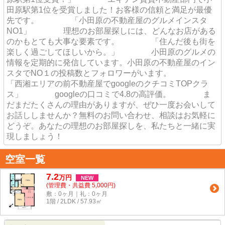
田原駅第1位を受賞しました！お客様の信頼と満足が最優
先です。 「小田原の不動産屋のグルメインスタ
NO1」 理想のお部屋探しには、どんなお店がある
のかもとても大事な要素です。 「住んだ後も街を
楽しく過ごしてほしいから。」 小田原のグルメの
情報を定期的に発信しています。小田原の不動産屋のイン
スタでNO１の投稿数とフォロワーがいます。
「西湘エリアの前不動産屋でgoogleのクチコミTOPクラ
ス」 googleの口コミで4.8の高評価。 ま
だまだたくさんの理由がありますが、ぜひ一度お会いして
お話ししませんか？無料のお問い合わせ、相談はお気軽に
どうぞ。あなたの理想のお部屋探しを、私たちと一緒に実
現しましょう！
空室一覧
7.2
万
円
NEW
(管理費・共益費 5,000円)
敷：0ヶ月｜礼：0ヶ月
1階 / 2LDK / 57.93㎡