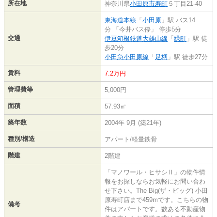
所在地
神奈川県
小田原市
寿町
５丁目21-40
東海道本線
「
小田原
」駅 バス14
分 「今井バス停」 停歩5分
交通
伊豆箱根鉄道大雄山線
「
緑町
」駅 徒
歩20分
小田急小田原線
「
足柄
」駅 徒歩27分
賃料
7.2万円
管理費等
5,000円
面積
57.93㎡
築年数
2004年 9月 (築21年)
種別/構造
アパート/軽量鉄骨
階建
2階建
「マノワール・ヒサシⅡ」の物件情
報をお探しならお気軽にお問い合わ
せ下さい。The Big(ザ・ビッグ) 小田
原寿町店まで459mです。こちらの物
備考
件はアパートです。数ある不動産物