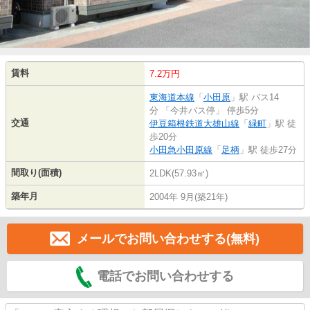
賃料
7.2万円
東海道本線
「
小田原
」駅 バス14
分 「今井バス停」 停歩5分
交通
伊豆箱根鉄道大雄山線
「
緑町
」駅 徒
歩20分
小田急小田原線
「
足柄
」駅 徒歩27分
間取り(面積)
2LDK(57.93㎡)
築年月
2004年 9月(築21年)
メールでお問い合わせする(無料)
電話でお問い合わせする