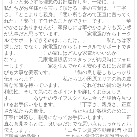
「ホッと安心する理想のお部屋探しを、一緒に。」
私たちがお客様から言って頂ける一番の言葉は、「丁寧
さ」「どこよりも親身」「悪い所も含めて正直に言ってく
れた」「安心して任せることができた」です。 華
やかさはありませんが、家探しには華やかさよりも安心感
が大事だと思っています。 「家電選びからトータ
ルでサポートできるのはここだけ。」 私たちは家
探しだけでなく、家電選びからもトータルでサポートでき
ます。 「この家にはどんな家電がいいのか
な？」 元家電量販店のスタッフが内見時にフォロ
ーします。 家を住んでからも安心するには家電選
びも大事な要素です。 「街の良し悪しもしっかり
伝えられます。」 私たちは小田原エリアの街の豊
富な知識を持っています。 それぞれの街の魅力や
利便性、そして気になるポイントを詳しくお伝えしま
す。 あなたのライフスタイルに合った場所を見つ
けるお手伝いをします。 「丁寧さ、親身さ、正直
さが私たちの自慢。」 私たちはお客様のために、
丁寧に対応し、親身になってお手伝いします。 正
直な意見をもとに、良い点だけでな悪い点もしっかりとお
伝えします。 「エキテン賃貸不動産部門 小田
原駅第1位受賞！」 エキテン賃貸不動産部門で小