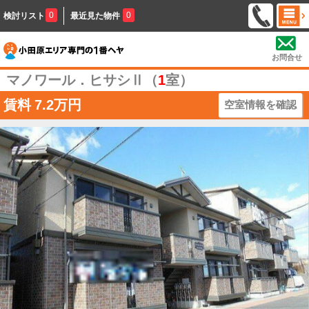
0
0
検討リスト
最近見た物件
お問合せ
マノワール．ヒサシⅡ（
1
室）
賃料
7.2万円
空室情報を確認