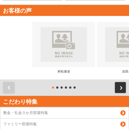
お客様の声
村松基史
吉田
前
こだわり特集
敷金・礼金０か月部屋特集
ファミリー部屋特集