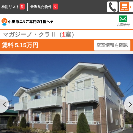
0
0
検討リスト
最近見た物件
お問合せ
マガジーノ・クラⅡ（
1
室）
賃料
5.15万円
空室情報を確認