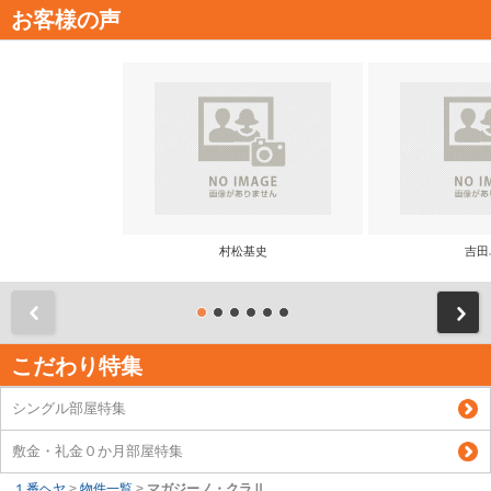
お客様の声
村松基史
吉田
前
こだわり特集
シングル部屋特集
敷金・礼金０か月部屋特集
１番ヘヤ
>
物件一覧
>
マガジーノ・クラⅡ