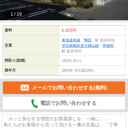
1 / 19
賃料
5.15万円
東海道本線
「
鴨宮
」駅 徒歩20分
交通
伊豆箱根鉄道大雄山線
「
井細田
」
駅 徒歩18分
間取り(面積)
1R(33.15㎡)
築年月
2003年 9月(築22年)
メールでお問い合わせする(無料)
電話でお問い合わせする
「ホッと安心する理想のお部屋探しを、一緒に。」
私たちがお客様から言って頂ける一番の言葉は、「丁寧