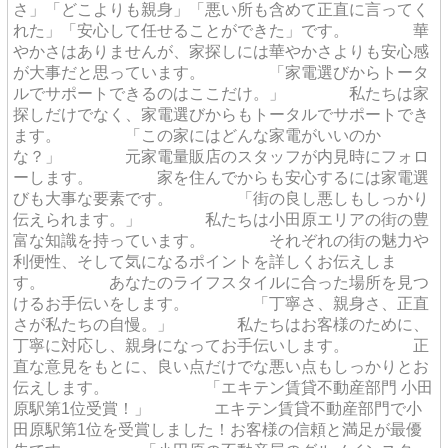
さ」「どこよりも親身」「悪い所も含めて正直に言ってく
れた」「安心して任せることができた」です。 華
やかさはありませんが、家探しには華やかさよりも安心感
が大事だと思っています。 「家電選びからトータ
ルでサポートできるのはここだけ。」 私たちは家
探しだけでなく、家電選びからもトータルでサポートでき
ます。 「この家にはどんな家電がいいのか
な？」 元家電量販店のスタッフが内見時にフォロ
ーします。 家を住んでからも安心するには家電選
びも大事な要素です。 「街の良し悪しもしっかり
伝えられます。」 私たちは小田原エリアの街の豊
富な知識を持っています。 それぞれの街の魅力や
利便性、そして気になるポイントを詳しくお伝えしま
す。 あなたのライフスタイルに合った場所を見つ
けるお手伝いをします。 「丁寧さ、親身さ、正直
さが私たちの自慢。」 私たちはお客様のために、
丁寧に対応し、親身になってお手伝いします。 正
直な意見をもとに、良い点だけでな悪い点もしっかりとお
伝えします。 「エキテン賃貸不動産部門 小田
原駅第1位受賞！」 エキテン賃貸不動産部門で小
田原駅第1位を受賞しました！お客様の信頼と満足が最優