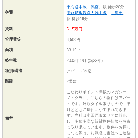
東海道本線
「
鴨宮
」駅 徒歩20分
交通
伊豆箱根鉄道大雄山線
「
井細田
」
駅 徒歩18分
賃料
5.15万円
管理費等
3,500円
面積
33.15㎡
築年数
2003年 9月 (築22年)
種別/構造
アパート/木造
階建
2階建
こだわりポイント満載のマガジー
ノ・クラⅡ。こちらの物件はアパー
トです。外観タイル張りなので、年
月とともに味わいが生まれてきま
す。当社は小田原市エリアに特化
備考
し、多種多様な賃貸物件情報を豊富
に取り扱っています。物件をお探し
になる際は、お気軽に当社へご連絡