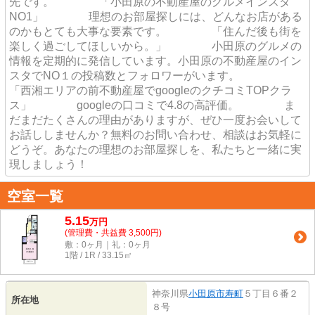
先です。 「小田原の不動産屋のグルメインスタ
NO1」 理想のお部屋探しには、どんなお店がある
のかもとても大事な要素です。 「住んだ後も街を
楽しく過ごしてほしいから。」 小田原のグルメの
情報を定期的に発信しています。小田原の不動産屋のイン
スタでNO１の投稿数とフォロワーがいます。
「西湘エリアの前不動産屋でgoogleのクチコミTOPクラ
ス」 googleの口コミで4.8の高評価。 ま
だまだたくさんの理由がありますが、ぜひ一度お会いして
お話ししませんか？無料のお問い合わせ、相談はお気軽に
どうぞ。あなたの理想のお部屋探しを、私たちと一緒に実
現しましょう！
空室一覧
5.15
万
円
(管理費・共益費 3,500円)
敷：0ヶ月｜礼：0ヶ月
1階 / 1R / 33.15㎡
神奈川県
小田原市
寿町
５丁目６番２
所在地
８号