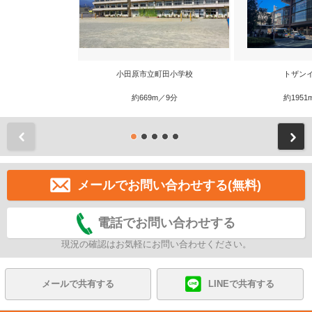
小田原市立町田小学校
トザン
約669m／9分
約1951
前
メールでお問い合わせする(無料)
電話でお問い合わせする
現況の確認はお気軽にお問い合わせください。
メールで共有する
LINEで共有する