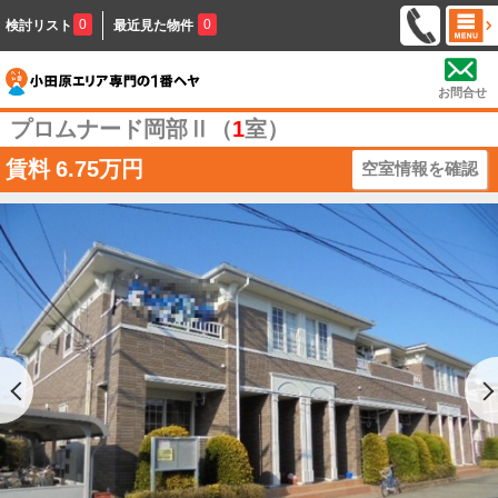
0
0
検討リスト
最近見た物件
お問合せ
プロムナード岡部Ⅱ（
1
室）
賃料
6.75万円
空室情報を確認