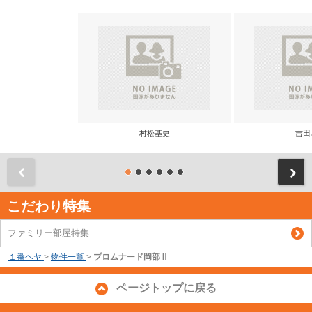
村松基史
吉田
前
こだわり特集
ファミリー部屋特集
１番ヘヤ
>
物件一覧
>
プロムナード岡部Ⅱ
ページトップに戻る