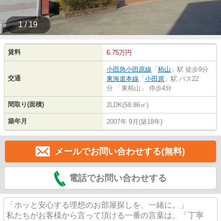
1 / 19
賃料
6.75万円
小田急小田原線
「
栢山
」駅 徒歩9分
交通
東海道本線
「
小田原
」駅 バス22
分 「東栢山」 停歩4分
間取り(面積)
2LDK(58.86㎡)
築年月
2007年 9月(築18年)
メールでお問い合わせする(無料)
電話でお問い合わせする
「ホッと安心する理想のお部屋探しを、一緒に。」
私たちがお客様から言って頂ける一番の言葉は、「丁寧