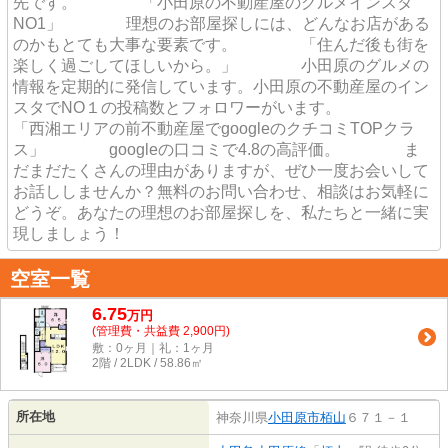
先です。 「小田原の不動産屋のグルメインスタ
NO1」 理想のお部屋探しには、どんなお店がある
のかもとても大事な要素です。 「住んだ後も街を
楽しく過ごしてほしいから。」 小田原のグルメの
情報を定期的に発信しています。小田原の不動産屋のイン
スタでNO１の投稿数とフォロワーがいます。
「西湘エリアの前不動産屋でgoogleのクチコミTOPクラ
ス」 googleの口コミで4.8の高評価。 ま
だまだたくさんの理由がありますが、ぜひ一度お会いして
お話ししませんか？無料のお問い合わせ、相談はお気軽に
どうぞ。あなたの理想のお部屋探しを、私たちと一緒に実
現しましょう！
空室一覧
6.75
万
円
(管理費・共益費 2,900円)
敷：0ヶ月｜礼：1ヶ月
2階 / 2LDK / 58.86㎡
所在地
神奈川県
小田原市
栢山
６７１－１