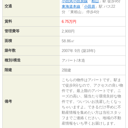
小田急小田原線
「
栢山
」駅 徒歩9分
交通
東海道本線
「
小田原
」駅 バス22
分 「東栢山」 停歩4分
賃料
6.75万円
管理費等
2,900円
面積
58.86㎡
築年数
2007年 9月 (築18年)
種別/構造
アパート/木造
階建
2階建
こちらの物件はアパートです。駅ま
で徒歩9分なので、アクセスの良い物
件です。最上階のアパートです。ニ
ーズの高い、陽当たり環境良好な物
備考
件です。ついついお洗濯したくなっ
ちゃいますよ。できるだけ早めに不
動産情報を集めたい方は当社スタッ
フまでご連絡ください。地域の不動
産情報をいち早くお届けします。