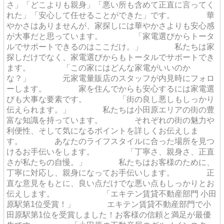
さ」「どこよりも親身」「悪い所も含めて正直に言ってく
れた」「安心して任せることができた」です。 華
やかさはありませんが、家探しには華やかさよりも安心感
が大事だと思っています。 「家電選びからトータ
ルでサポートできるのはここだけ。」 私たちは家
探しだけでなく、家電選びからもトータルでサポートでき
ます。 「この家にはどんな家電がいいのか
な？」 元家電量販店のスタッフが内見時にフォロ
ーします。 家を住んでからも安心するには家電選
びも大事な要素です。 「街の良し悪しもしっかり
伝えられます。」 私たちは小田原エリアの街の豊
富な知識を持っています。 それぞれの街の魅力や
利便性、そして気になるポイントを詳しくお伝えしま
す。 あなたのライフスタイルに合った場所を見つ
けるお手伝いをします。 「丁寧さ、親身さ、正直
さが私たちの自慢。」 私たちはお客様のために、
丁寧に対応し、親身になってお手伝いします。 正
直な意見をもとに、良い点だけでな悪い点もしっかりとお
伝えします。 「エキテン賃貸不動産部門 小田
原駅第1位受賞！」 エキテン賃貸不動産部門で小
田原駅第1位を受賞しました！お客様の信頼と満足が最優