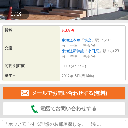
1 / 19
賃料
6.3万円
東海道本線
「
鴨宮
」駅 バス13
分 「中里」 停歩7分
交通
東海道新幹線
「
小田原
」駅 バス23
分 「中里」 停歩7分
間取り(面積)
1LDK(42.37㎡)
築年月
2012年 3月(築14年)
メールでお問い合わせする(無料)
電話でお問い合わせする
「ホッと安心する理想のお部屋探しを、一緒に。」