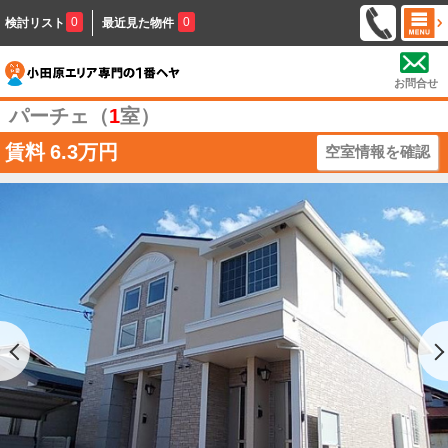
0
0
検討リスト
最近見た物件
お問合せ
パーチェ（
1
室）
賃料
6.3万円
空室情報を確認