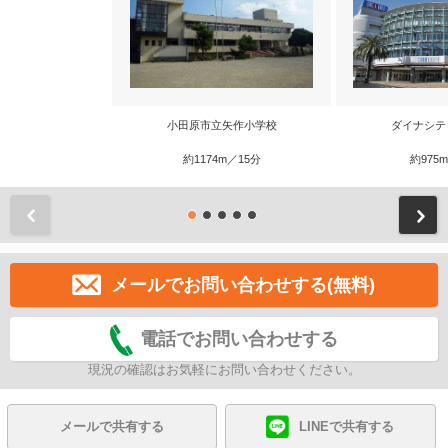
小田原市立矢作小学校
ダイナシテ
約1174m／15分
約975
前
メールでお問い合わせする(無料)
電話でお問い合わせする
現況の確認はお気軽にお問い合わせください。
メールで共有する
LINEで共有する