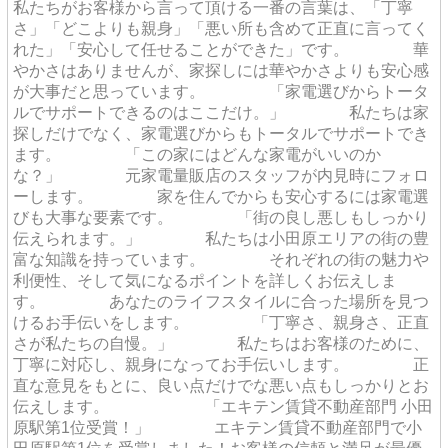
私たちがお客様から言って頂ける一番の言葉は、「丁寧
さ」「どこよりも親身」「悪い所も含めて正直に言ってく
れた」「安心して任せることができた」です。 華
やかさはありませんが、家探しには華やかさよりも安心感
が大事だと思っています。 「家電選びからトータ
ルでサポートできるのはここだけ。」 私たちは家
探しだけでなく、家電選びからもトータルでサポートでき
ます。 「この家にはどんな家電がいいのか
な？」 元家電量販店のスタッフが内見時にフォロ
ーします。 家を住んでからも安心するには家電選
びも大事な要素です。 「街の良し悪しもしっかり
伝えられます。」 私たちは小田原エリアの街の豊
富な知識を持っています。 それぞれの街の魅力や
利便性、そして気になるポイントを詳しくお伝えしま
す。 あなたのライフスタイルに合った場所を見つ
けるお手伝いをします。 「丁寧さ、親身さ、正直
さが私たちの自慢。」 私たちはお客様のために、
丁寧に対応し、親身になってお手伝いします。 正
直な意見をもとに、良い点だけでな悪い点もしっかりとお
伝えします。 「エキテン賃貸不動産部門 小田
原駅第1位受賞！」 エキテン賃貸不動産部門で小