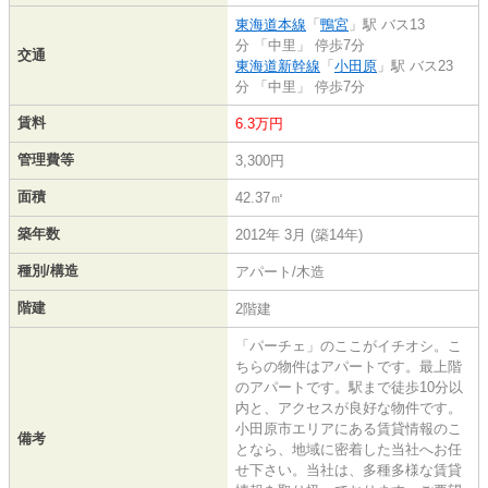
東海道本線
「
鴨宮
」駅 バス13
分 「中里」 停歩7分
交通
東海道新幹線
「
小田原
」駅 バス23
分 「中里」 停歩7分
賃料
6.3万円
管理費等
3,300円
面積
42.37㎡
築年数
2012年 3月 (築14年)
種別/構造
アパート/木造
階建
2階建
「パーチェ」のここがイチオシ。こ
ちらの物件はアパートです。最上階
のアパートです。駅まで徒歩10分以
内と、アクセスが良好な物件です。
小田原市エリアにある賃貸情報のこ
備考
となら、地域に密着した当社へお任
せ下さい。当社は、多種多様な賃貸