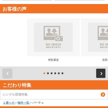
お客様の声
村松基史
吉田
前
こだわり特集
シングル部屋特集
１番ヘヤ
>
物件一覧
>
パーチェ