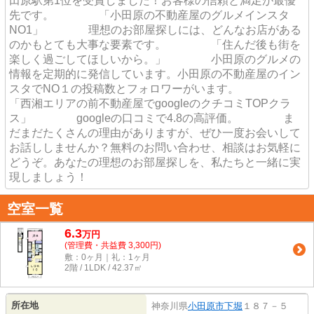
田原駅第1位を受賞しました！お客様の信頼と満足が最優
先です。 「小田原の不動産屋のグルメインスタ
NO1」 理想のお部屋探しには、どんなお店がある
のかもとても大事な要素です。 「住んだ後も街を
楽しく過ごしてほしいから。」 小田原のグルメの
情報を定期的に発信しています。小田原の不動産屋のイン
スタでNO１の投稿数とフォロワーがいます。
「西湘エリアの前不動産屋でgoogleのクチコミTOPクラ
ス」 googleの口コミで4.8の高評価。 ま
だまだたくさんの理由がありますが、ぜひ一度お会いして
お話ししませんか？無料のお問い合わせ、相談はお気軽に
どうぞ。あなたの理想のお部屋探しを、私たちと一緒に実
現しましょう！
空室一覧
6.3
万
円
(管理費・共益費 3,300円)
敷：0ヶ月｜礼：1ヶ月
2階 / 1LDK / 42.37㎡
所在地
神奈川県
小田原市
下堀
１８７－５