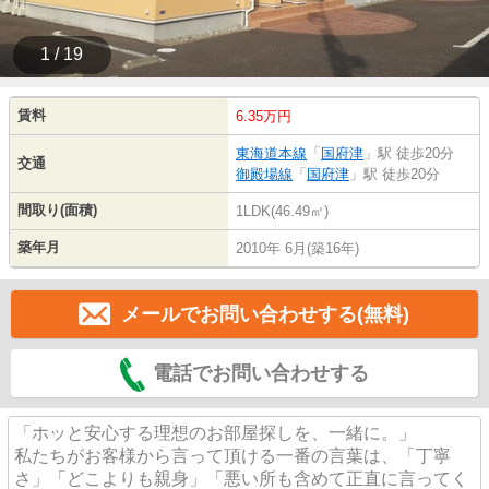
1 / 19
賃料
6.35万円
東海道本線
「
国府津
」駅 徒歩20分
交通
御殿場線
「
国府津
」駅 徒歩20分
間取り(面積)
1LDK(46.49㎡)
築年月
2010年 6月(築16年)
メールでお問い合わせする(無料)
電話でお問い合わせする
「ホッと安心する理想のお部屋探しを、一緒に。」
私たちがお客様から言って頂ける一番の言葉は、「丁寧
さ」「どこよりも親身」「悪い所も含めて正直に言ってく