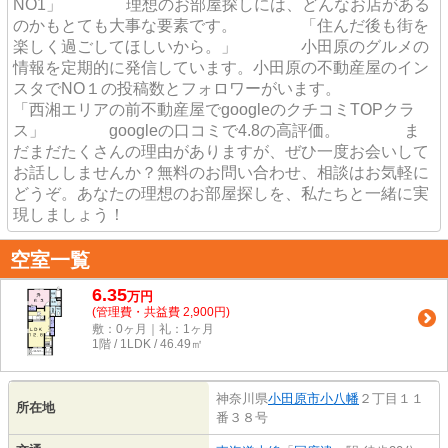
NO1」 理想のお部屋探しには、どんなお店がある
のかもとても大事な要素です。 「住んだ後も街を
楽しく過ごしてほしいから。」 小田原のグルメの
情報を定期的に発信しています。小田原の不動産屋のイン
スタでNO１の投稿数とフォロワーがいます。
「西湘エリアの前不動産屋でgoogleのクチコミTOPクラ
ス」 googleの口コミで4.8の高評価。 ま
だまだたくさんの理由がありますが、ぜひ一度お会いして
お話ししませんか？無料のお問い合わせ、相談はお気軽に
どうぞ。あなたの理想のお部屋探しを、私たちと一緒に実
現しましょう！
空室一覧
6.35
万
円
(管理費・共益費 2,900円)
敷：0ヶ月｜礼：1ヶ月
1階 / 1LDK / 46.49㎡
神奈川県
小田原市
小八幡
２丁目１１
所在地
番３８号