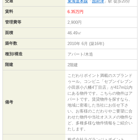
交通
東海道本線
「
国府津
」駅 徒歩20分
賃料
6.35万円
管理費等
2,900円
面積
46.49㎡
築年数
2010年 6月 (築16年)
種別/構造
アパート/木造
階建
2階建
こだわりポイント満載のスプランド
ゥール。コンビニ「セブンイレブン
小田原小八幡4丁目店」が417m以内
にある物件です。こちらの物件はア
パートです。賃貸物件を探すなら、
備考
地域に密着した当社にお任せ下さ
い。お客様のこだわりやご要望に合
わせた物件や当社オススメの物件な
ど、多種多様な物件情報をご紹介い
たします。
株式会社ラグランジュポイント