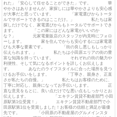
れた」「安心して任せることができた」です。 華
やかさはありませんが、家探しには華やかさよりも安心感
が大事だと思っています。 「家電選びからトータ
ルでサポートできるのはここだけ。」 私たちは家
探しだけでなく、家電選びからもトータルでサポートでき
ます。 「この家にはどんな家電がいいのか
な？」 元家電量販店のスタッフが内見時にフォロ
ーします。 家を住んでからも安心するには家電選
びも大事な要素です。 「街の良し悪しもしっかり
伝えられます。」 私たちは小田原エリアの街の豊
富な知識を持っています。 それぞれの街の魅力や
利便性、そして気になるポイントを詳しくお伝えしま
す。 あなたのライフスタイルに合った場所を見つ
けるお手伝いをします。 「丁寧さ、親身さ、正直
さが私たちの自慢。」 私たちはお客様のために、
丁寧に対応し、親身になってお手伝いします。 正
直な意見をもとに、良い点だけでな悪い点もしっかりとお
伝えします。 「エキテン賃貸不動産部門 小田
原駅第1位受賞！」 エキテン賃貸不動産部門で小
田原駅第1位を受賞しました！お客様の信頼と満足が最優
先です。 「小田原の不動産屋のグルメインスタ