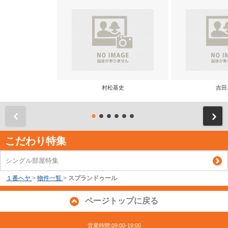
村松基史
吉田
前
こだわり特集
シングル部屋特集
１番ヘヤ
>
物件一覧
>
スプランドゥール
ページトップに戻る
営業時間:09:00-19:00