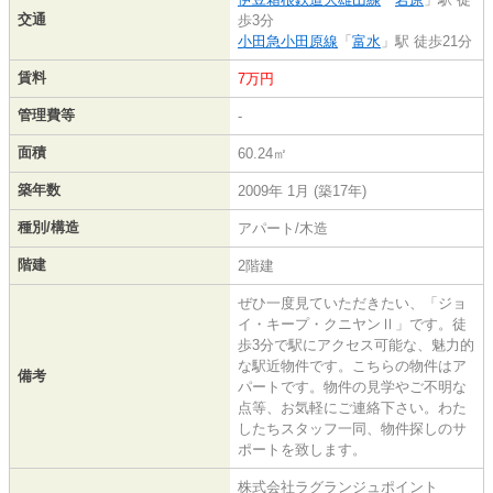
交通
歩3分
小田急小田原線
「
富水
」駅 徒歩21分
賃料
7万円
管理費等
-
面積
60.24㎡
築年数
2009年 1月 (築17年)
種別/構造
アパート/木造
階建
2階建
ぜひ一度見ていただきたい、「ジョ
イ・キープ・クニヤンⅡ」です。徒
歩3分で駅にアクセス可能な、魅力的
な駅近物件です。こちらの物件はア
備考
パートです。物件の見学やご不明な
点等、お気軽にご連絡下さい。わた
したちスタッフ一同、物件探しのサ
ポートを致します。
株式会社ラグランジュポイント