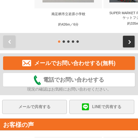
SUPER MARKET
南足柄市立岩原小学校
ケットフジ
約335
約426m／6分
前
メールでお問い合わせする(無料)
電話でお問い合わせする
現況の確認はお気軽にお問い合わせください。
メールで共有する
LINEで共有する
お客様の声