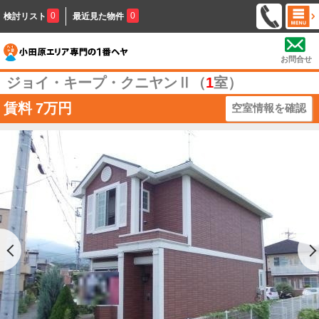
0
0
検討リスト
最近見た物件
お問合せ
ジョイ・キープ・クニヤンⅡ（
1
室）
賃料
7万円
空室情報を確認