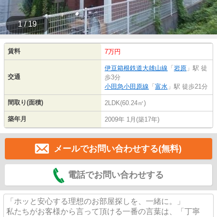
1 / 19
賃料
7万円
伊豆箱根鉄道大雄山線
「
岩原
」駅 徒
交通
歩3分
小田急小田原線
「
富水
」駅 徒歩21分
間取り(面積)
2LDK(60.24㎡)
築年月
2009年 1月(築17年)
メールでお問い合わせする(無料)
電話でお問い合わせする
「ホッと安心する理想のお部屋探しを、一緒に。」
私たちがお客様から言って頂ける一番の言葉は、「丁寧