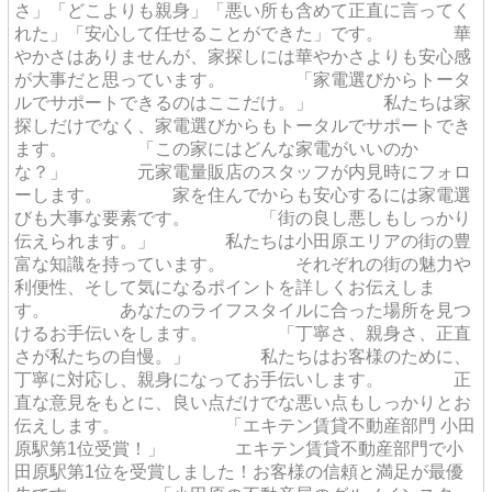
さ」「どこよりも親身」「悪い所も含めて正直に言ってく
れた」「安心して任せることができた」です。 華
やかさはありませんが、家探しには華やかさよりも安心感
が大事だと思っています。 「家電選びからトータ
ルでサポートできるのはここだけ。」 私たちは家
探しだけでなく、家電選びからもトータルでサポートでき
ます。 「この家にはどんな家電がいいのか
な？」 元家電量販店のスタッフが内見時にフォロ
ーします。 家を住んでからも安心するには家電選
びも大事な要素です。 「街の良し悪しもしっかり
伝えられます。」 私たちは小田原エリアの街の豊
富な知識を持っています。 それぞれの街の魅力や
利便性、そして気になるポイントを詳しくお伝えしま
す。 あなたのライフスタイルに合った場所を見つ
けるお手伝いをします。 「丁寧さ、親身さ、正直
さが私たちの自慢。」 私たちはお客様のために、
丁寧に対応し、親身になってお手伝いします。 正
直な意見をもとに、良い点だけでな悪い点もしっかりとお
伝えします。 「エキテン賃貸不動産部門 小田
原駅第1位受賞！」 エキテン賃貸不動産部門で小
田原駅第1位を受賞しました！お客様の信頼と満足が最優