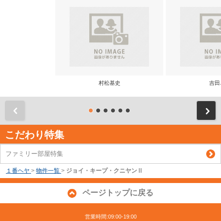
村松基史
吉田
前
こだわり特集
ファミリー部屋特集
１番ヘヤ
>
物件一覧
>
ジョイ・キープ・クニヤンⅡ
ページトップに戻る
営業時間:09:00-19:00