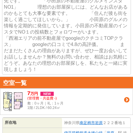
先です。 「小田原の不動産屋のグルメインスタ
NO1」 理想のお部屋探しには、どんなお店がある
のかもとても大事な要素です。 「住んだ後も街を
楽しく過ごしてほしいから。」 小田原のグルメの
情報を定期的に発信しています。小田原の不動産屋のイン
スタでNO１の投稿数とフォロワーがいます。
「西湘エリアの前不動産屋でgoogleのクチコミTOPクラ
ス」 googleの口コミで4.8の高評価。 ま
だまだたくさんの理由がありますが、ぜひ一度お会いして
お話ししませんか？無料のお問い合わせ、相談はお気軽に
どうぞ。あなたの理想のお部屋探しを、私たちと一緒に実
現しましょう！
空室一覧
7
万
円
NEW
(管理費・共益費 -)
敷：0ヶ月｜礼：1ヶ月
1階 / 2LDK / 60.24㎡
所在地
神奈川県
南足柄市
岩原
２２２番地１
伊豆箱根鉄道大雄山線
「
岩原
」駅 徒